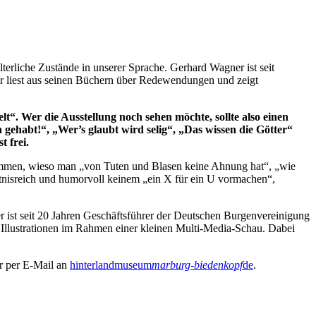
erliche Zustände in unserer Sprache. Gerhard Wagner ist seit
r liest aus seinen Büchern über Redewendungen und zeigt
“. Wer die Ausstellung noch sehen möchte, sollte also einen
gehabt!“, „Wer’s glaubt wird selig“, „Das wissen die Götter“
 frei.
ommen, wieso man „von Tuten und Blasen keine Ahnung hat“, „wie
ntnisreich und humorvoll keinem „ein X für ein U vormachen“,
 ist seit 20 Jahren Geschäftsführer der Deutschen Burgenvereinigung
Illustrationen im Rahmen einer kleinen Multi-Media-Schau. Dabei
r per E-Mail an
hinterlandmuseum
marburg-biedenkopf
de
.