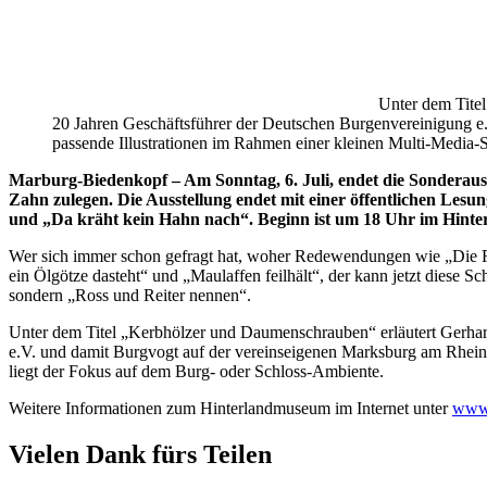
Unter dem Titel
20 Jahren Geschäftsführer der Deutschen Burgenvereinigung e
passende Illustrationen im Rahmen einer kleinen Multi-Media-
Marburg-Biedenkopf – Am Sonntag, 6. Juli, endet die Sonderauss
Zahn zulegen. Die Ausstellung endet mit einer öffentlichen Lesu
und „Da kräht kein Hahn nach“. Beginn ist um 18 Uhr im Hinterl
Wer sich immer schon gefragt hat, woher Redewendungen wie „Die F
ein Ölgötze dasteht“ und „Maulaffen feilhält“, der kann jetzt dies
sondern „Ross und Reiter nennen“.
Unter dem Titel „Kerbhölzer und Daumenschrauben“ erläutert Gerhard
e.V. und damit Burgvogt auf der vereinseigenen Marksburg am Rhein.
liegt der Fokus auf dem Burg- oder Schloss-Ambiente.
Weitere Informationen zum Hinterlandmuseum im Internet unter
www.
Vielen Dank fürs Teilen