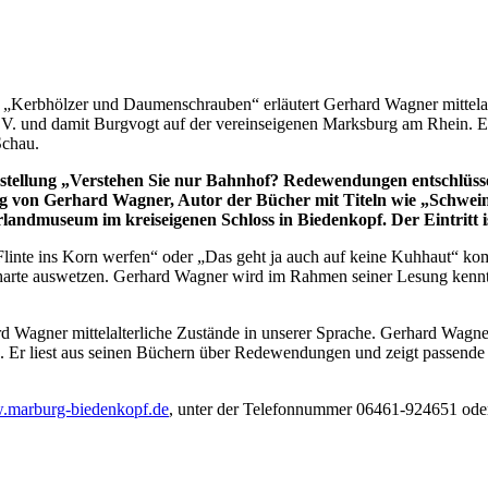
 „Kerbhölzer und Daumenschrauben“ erläutert Gerhard Wagner mittelalt
.V. und damit Burgvogt auf der vereinseigenen Marksburg am Rhein. E
Schau.
tellung „Verstehen Sie nur Bahnhof? Redewendungen entschlüsselt
ng von Gerhard Wagner, Autor der Bücher mit Titeln wie „Schwein 
andmuseum im kreiseigenen Schloss in Biedenkopf. Der Eintritt ist
linte ins Korn werfen“ oder „Das geht ja auch auf keine Kuhhaut“ k
e Scharte auswetzen. Gerhard Wagner wird im Rahmen seiner Lesung ken
 Wagner mittelalterliche Zustände in unserer Sprache. Gerhard Wagner
 Er liest aus seinen Büchern über Redewendungen und zeigt passende 
marburg-biedenkopf.de
, unter der Telefonnummer 06461-924651 ode