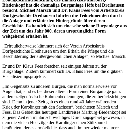
Biedenkopf hat die ehemalige Burganlage Höfe bei Dreihausen
besucht. Michael Marsch und Dr. Klaus Fees vom Arbeitskreis
Dorfgeschichte Dreihausen führten die Teilnehmenden durch
die Anlage und erläuterten Hintergründe über deren
Geschichte. Es handelt sich um eine sehr seltene Burganlage aus
der Zeit um das Jahr 800, deren ursprüngliche Form
weitgehend erhalten ist.
„Erfreulicherweise kümmert sich der Verein Arbeitskreis
Dorfgeschichte Dreihausen um den Erhalt, die Pflege und die
Beschilderung der außergewöhnlichen Anlage“, so Michael Marsch.
Er und Dr. Klaus Fees forschen seit einigen Jahren zu der
Burganlage. Zudem kümmert sich Dr. Klaus Fees um die digitalen
Visualisierungsprojekte.
„Im Gegensatz zu anderen Burgen, die man normalerweise vor
Augen hat, sind es bei dieser älteren Form einer Burganlage ganz
andere zeitgenössische Rahmenbedienungen, die zu berücksichtigen
sind. Denn in jener Zeit gab es einen rund 40 Jahre währenden
Krieg der Karolinger mit den Sachsen“, berichteten Marsch und
Fees. Das Gebiet des heutigen Landkreises Marburg-Biedenkopf sei
zu jener Zeit ein militärisch wichtiges Durchzugsgebiet gewesen, in
dem die vielen Heerzüge der Karolinger einen Stützpunkt
benötigten, der es ermöglichte, dass auch immer wieder mehrere