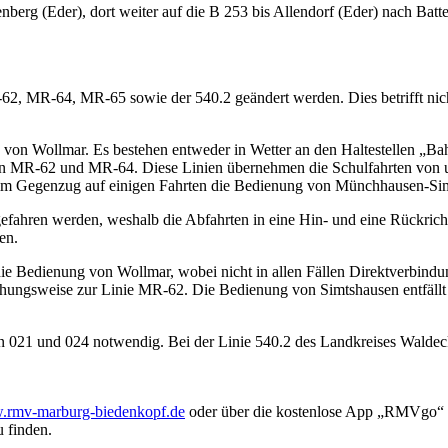
berg (Eder), dort weiter auf die B 253 bis Allendorf (Eder) nach Bat
2, MR-64, MR-65 sowie der 540.2 geändert werden. Dies betrifft nic
 von Wollmar. Es bestehen entweder in Wetter an den Haltestellen „B
 MR-62 und MR‑64. Diese Linien übernehmen die Schulfahrten von u
0 im Gegenzug auf einigen Fahrten die Bedienung von Münchhausen-S
fahren werden, weshalb die Abfahrten in eine Hin- und eine Rückricht
hen.
 Bedienung von Wollmar, wobei nicht in allen Fällen Direktverbindu
ngsweise zur Linie MR-62. Die Bedienung von Simtshausen entfällt a
n 021 und 024 notwendig. Bei der Linie 540.2 des Landkreises Waldec
rmv-marburg-biedenkopf.de
oder über die kostenlose App „RMVgo“ v
 finden.