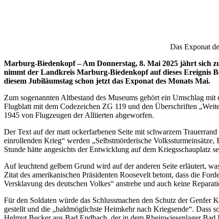
Das Exponat des
Marburg-Biedenkopf
–
Am Donnerstag, 8. Mai 2025 jährt sich z
nimmt der Landkreis Marburg-Biedenkopf auf dieses Ereignis Bez
diesem Jubiläumstag schon jetzt das Exponat des Monats Mai.
Zum sogenannten Altbestand des Museums gehört ein Umschlag mit der
Flugblatt mit dem Codezeichen ZG 119 und den Überschriften „Weite
1945 von Flugzeugen der Alliierten abgeworfen.
Der Text auf der matt ockerfarbenen Seite mit schwarzem Trauerrand 
einrollenden Krieg“ werden „Selbstmörderische Volkssturmeinsätze, B
Stunde hätte angesichts der Entwicklung auf dem Kriegsschauplatz s
Auf leuchtend gelbem Grund wird auf der anderen Seite erläutert, w
Zitat des amerikanischen Präsidenten Roosevelt betont, dass die Ford
Versklavung des deutschen Volkes“ anstrebe und auch keine Repara
Für den Soldaten würde das Schlussmachen den Schutz der Genfer Ko
gestellt und die „baldmöglichste Heimkehr nach Kriegsende“. Dass so
Helmut Becker aus Bad Endbach, der in dem Rheinwiesenlager Bad K