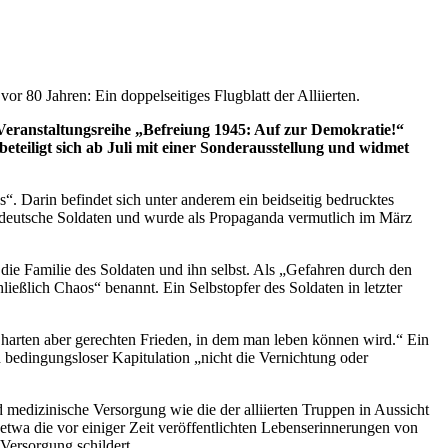
80 Jahren: Ein doppelseitiges Flugblatt der Alliierten.
Veranstaltungsreihe „Befreiung 1945: Auf zur Demokratie!“
eiligt sich ab Juli mit einer Sonderausstellung und widmet
 Darin befindet sich unter anderem ein beidseitig bedrucktes
 deutsche Soldaten und wurde als Propaganda vermutlich im März
die Familie des Soldaten und ihn selbst. Als „Gefahren durch den
eßlich Chaos“ benannt. Ein Selbstopfer des Soldaten in letzter
 harten aber gerechten Frieden, in dem man leben können wird.“ Ein
h bedingungsloser Kapitulation „nicht die Vernichtung oder
edizinische Versorgung wie die der alliierten Truppen in Aussicht
twa die vor einiger Zeit veröffentlichten Lebenserinnerungen von
ersorgung schildert.