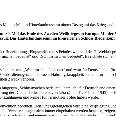
 Monats Mai im Hinterlandmuseum nimmt Bezug auf das Kriegsende vor 
um 80. Mal das Ende des Zweiten Weltkrieges in Europa. Mit der 
ug. Das Hinterlandmuseum im kreiseigenen Schloss Biedenkopf bet
 Bezeichnung „Flugschriften des Feindes während des 2. Weltkrieges“.
rmachen bedeutet“ und „Schlussmachen bedeutet“. Es richtete sich an
schildert, was „Weitermachen bedeutet“ und zwar für Deutschland, für 
ombardierungen, immer mehr Nahrungsknappheit, Parteiterror und schli
einen Zweck verloren.
as hingegen „Schlussmachen bedeutet“, nämlich „für Deutschland einen
erung der Dreimächtekonferenz von Jalta (4. bis 11. Februar 1945) nac
tionszahlungen und keine Hungersnot zur Folge haben werde.
nvention bedeuten. Den Kriegsgefangenen wird eine Verpflegung und m
lche Versprechungen nicht immer eingehalten werden konnten, zeigen e
reuznach Kriegsgefangener war und mangelhafte Unterbringung und V