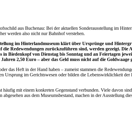
hofsschild aus Buchenau: Bei der aktuellen Sonderausstellung im Hi
er werden also nicht nur Bahnhof verstehen.
stellung im Hinterlandmuseum klärt über Ursprünge und Hinterg
die Redewendungen zurückzuführen sind, werden gezeigt. Die Ausst
s in Biedenkopf von Dienstag bis Sonntag und an Feiertagen jeweil
14 Jahren 2,50 Euro – aber das Geld muss nicht auf die Goldwaage 
en oder das Heft in der Hand haben – zumeist stammen die Redewendun
ren Ursprung im Gerichtswesen oder bilden die Lebenswirklichkeit der 
st häufig mit einem konkreten Gegenstand verbunden. Viele davon si
 abgesehen aus dem Museumsbestand, machen in der Ausstellung dies