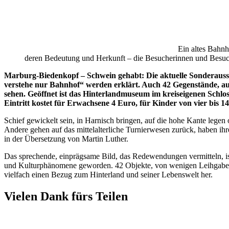
Ein altes Bahn
deren Bedeutung und Herkunft – die Besucherinnen und Besuch
Marburg-Biedenkopf – Schwein gehabt: Die aktuelle Sonderaus
verstehe nur Bahnhof“ werden erklärt. Auch 42 Gegenstände, auf 
sehen. Geöffnet ist das Hinterlandmuseum im kreiseigenen Schlos
Eintritt kostet für Erwachsene 4 Euro, für Kinder von vier bis 
Schief gewickelt sein, in Harnisch bringen, auf die hohe Kante leg
Andere gehen auf das mittelalterliche Turnierwesen zurück, haben ih
in der Übersetzung von Martin Luther.
Das sprechende, einprägsame Bild, das Redewendungen vermitteln, i
und Kulturphänomene geworden. 42 Objekte, von wenigen Leihgaben
vielfach einen Bezug zum Hinterland und seiner Lebenswelt her.
Vielen Dank fürs Teilen