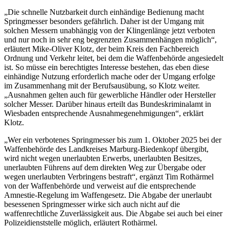
„Die schnelle Nutzbarkeit durch einhändige Bedienung macht
Springmesser besonders gefährlich. Daher ist der Umgang mit
solchen Messern unabhängig von der Klingenlänge jetzt verboten
und nur noch in sehr eng begrenzten Zusammenhängen möglich“,
erläutert Mike-Oliver Klotz, der beim Kreis den Fachbereich
Ordnung und Verkehr leitet, bei dem die Waffenbehörde angesiedelt
ist. So müsse ein berechtigtes Interesse bestehen, das eben diese
einhändige Nutzung erforderlich mache oder der Umgang erfolge
im Zusammenhang mit der Berufsausübung, so Klotz weiter.
„Ausnahmen gelten auch für gewerbliche Händler oder Hersteller
solcher Messer. Darüber hinaus erteilt das Bundeskriminalamt in
Wiesbaden entsprechende Ausnahmegenehmigungen“, erklärt
Klotz.
„Wer ein verbotenes Springmesser bis zum 1. Oktober 2025 bei der
Waffenbehörde des Landkreises Marburg-Biedenkopf übergibt,
wird nicht wegen unerlaubten Erwerbs, unerlaubten Besitzes,
unerlaubten Führens auf dem direkten Weg zur Übergabe oder
wegen unerlaubten Verbringens bestraft“, ergänzt Tim Rothärmel
von der Waffenbehörde und verweist auf die entsprechende
Amnestie-Regelung im Waffengesetz. Die Abgabe der unerlaubt
besessenen Springmesser wirke sich auch nicht auf die
waffenrechtliche Zuverlässigkeit aus. Die Abgabe sei auch bei einer
Polizeidienststelle möglich, erläutert Rothärmel.