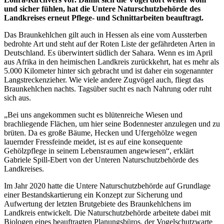
und sicher fühlen, hat die Untere Naturschutzbehörde des
Landkreises erneut Pflege- und Schnittarbeiten beauftragt.
Das Braunkehlchen gilt auch in Hessen als eine vom Aussterben
bedrohte Art und steht auf der Roten Liste der gefährdeten Arten in
Deutschland. Es überwintert südlich der Sahara. Wenn es im April
aus Afrika in den heimischen Landkreis zurückkehrt, hat es mehr als
5.000 Kilometer hinter sich gebracht und ist daher ein sogenannter
Langstreckenzieher. Wie viele andere Zugvögel auch, fliegt das
Braunkehlchen nachts. Tagsüber sucht es nach Nahrung oder ruht
sich aus.
„Bei uns angekommen sucht es blütenreiche Wiesen und
brachliegende Flächen, um hier seine Bodennester anzulegen und zu
brüten. Da es große Bäume, Hecken und Ufergehölze wegen
lauernder Fressfeinde meidet, ist es auf eine konsequente
Gehölzpflege in seinem Lebensraumen angewiesen“, erklärt
Gabriele Spill-Ebert von der Unteren Naturschutzbehörde des
Landkreises.
Im Jahr 2020 hatte die Untere Naturschutzbehörde auf Grundlage
einer Bestandskartierung ein Konzept zur Sicherung und
Aufwertung der letzten Brutgebiete des Braunkehlchens im
Landkreis entwickelt. Die Naturschutzbehörde arbeitete dabei mit
Biologen eines beauftragten Planungsbüros, der Vogelschutzwarte