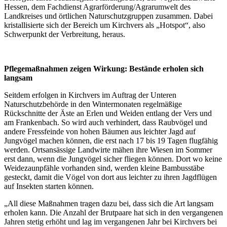
Hessen, dem Fachdienst Agrarförderung/Agrarumwelt des
Landkreises und örtlichen Naturschutzgruppen zusammen. Dabei
kristallisierte sich der Bereich um Kirchvers als „Hotspot“, also
Schwerpunkt der Verbreitung, heraus.
Pflegemaßnahmen zeigen Wirkung: Bestände erholen sich
langsam
Seitdem erfolgen in Kirchvers im Auftrag der Unteren
Naturschutzbehörde in den Wintermonaten regelmäßige
Rückschnitte der Äste an Erlen und Weiden entlang der Vers und
am Frankenbach. So wird auch verhindert, dass Raubvögel und
andere Fressfeinde von hohen Bäumen aus leichter Jagd auf
Jungvögel machen können, die erst nach 17 bis 19 Tagen flugfähig
werden. Ortsansässige Landwirte mähen ihre Wiesen im Sommer
erst dann, wenn die Jungvögel sicher fliegen können. Dort wo keine
Weidezaunpfähle vorhanden sind, werden kleine Bambusstäbe
gesteckt, damit die Vögel von dort aus leichter zu ihren Jagdflügen
auf Insekten starten können.
„All diese Maßnahmen tragen dazu bei, dass sich die Art langsam
erholen kann. Die Anzahl der Brutpaare hat sich in den vergangenen
Jahren stetig erhöht und lag im vergangenen Jahr bei Kirchvers bei