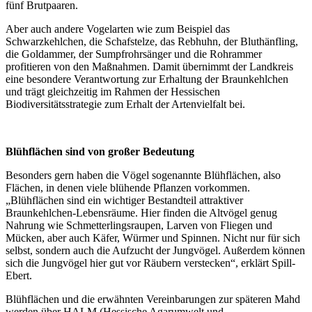
fünf Brutpaaren.
Aber auch andere Vogelarten wie zum Beispiel das
Schwarzkehlchen, die Schafstelze, das Rebhuhn, der Bluthänfling,
die Goldammer, der Sumpfrohrsänger und die Rohrammer
profitieren von den Maßnahmen. Damit übernimmt der Landkreis
eine besondere Verantwortung zur Erhaltung der Braunkehlchen
und trägt gleichzeitig im Rahmen der Hessischen
Biodiversitätsstrategie zum Erhalt der Artenvielfalt bei.
Blühflächen sind von großer Bedeutung
Besonders gern haben die Vögel sogenannte Blühflächen, also
Flächen, in denen viele blühende Pflanzen vorkommen.
„Blühflächen sind ein wichtiger Bestandteil attraktiver
Braunkehlchen-Lebensräume. Hier finden die Altvögel genug
Nahrung wie Schmetterlingsraupen, Larven von Fliegen und
Mücken, aber auch Käfer, Würmer und Spinnen. Nicht nur für sich
selbst, sondern auch die Aufzucht der Jungvögel. Außerdem können
sich die Jungvögel hier gut vor Räubern verstecken“, erklärt Spill-
Ebert.
Blühflächen und die erwähnten Vereinbarungen zur späteren Mahd
werden über HALM (Hessische Agarumwelt und