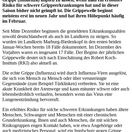
Risiko für schwere Grippeerkrankungen hat und in dieser
Saison bisher nicht geimpft ist. Die Grippewelle beginnt
meistens erst im neuen Jahr und hat ihren Höhepunkt häufig
im Februar.
Seit Mitte Dezember beginnen die gemeldeten Erkrankungszahlen
sowohl deutschlandweit als auch im Landkreis zu steigen. So
wurden im Landkreis Marburg-Biedenkopf in den ersten beiden
Januar-Wochen bereits 18 Fälle dokumentiert. Im Dezember des
Vorjahres waren es insgesamt 17 Fälle. Der Beginn der jährlichen
Grippewelle deutet sich nach Einschätzung des Robert Koch-
Instituts (RKI) also aktuell an.
Die echte Grippe (Influenza) wird durch Influenza-Viren ausgelöst,
die sich von Mensch zu Mensch oder über verunreinigte
Gegenstände (zum Beispiel Türklinken) verbreiten. Sie ist eine
akute Krankheit der Atemwege und kann mitunter schwer oder auch
lebensbedrohlich verlaufen, besonders wenn das Virus eine
Lungenentzündung hervorruft.
Ein erhöhtes Risiko für solche schweren Erkrankungen haben ältere
Menschen, Schwangere und Menschen mit einer chronischen
Grunderkrankung. Ihnen und auch Menschen, die mit solchen
Risikogruppen engen Kontakt haben, wie etwa Angehörige oder
auch medizinisches Personal, wird ein Impfschutz gegen Grippe