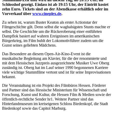
Schlosshof gezeigt. Einlass ist ab 19:15 Uhr, der Eintritt kostet
zehn Euro. Tickets sind an der Abendkasse erhältlich oder im
Vorverkauf über
www.cineplex.de
.
Zu sehen ist, warum Buster Keaton als erster Actionstar der
Filmgeschichte gilt. Denn selbst die waghalsigsten Stunts machte er
selbst. Die Geschichte um die Rückeroberung einer entführten
Dampflok basiert auf wahren Ereignissen im amerikanischen
Bürgerkrieg, im Film buhlt der Lokomotivführer zudem um die
Gunst seines geliebten Mädchens.
Das Besondere an diesem Open-Air-Kino-Event ist die
musikalische Begleitung am Klavier, für die der renommierte und
mit dem Hessischen Jazzpreis ausgezeichnete Musiker Uwe Oberg
zuständig ist. Oberg hat im Lauf seiner 1990 begonnenen Karriere
viele wichtige Stummfilme vertont und ist für seine Improvisationen
bekannt.
Die Veranstaltung ist ein Projekt des Filmbüros Hessen. Förderer
und Partner sind das Hessische Ministerium für Wissenschaft und
Forschung, Kunst und Kultur, die Hessen Film & Medien sowie der
öffentlich-rechtliche Sender hr1. Weitere Partner sind das
Hinterlandmuseum im kreiseigenen Schloss Biedenkopf, die Stadt
Biedenkopf sowie das Capitol Marburg.