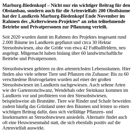
Marburg-Biedenkopf – Nicht nur ein wichtiger Beitrag für den
Obstanbau, sondern auch für die Artenvielfalt: 200 Obstbäume
hat der Landkreis Marburg-Biedenkopf Ende November im
Rahmen des „Kelterwiesen-Projektes“ an zehn teilnehmende
Betriebe und Privatpersonen zur Pflanzung verteilt.
Seit 2020 wurden damit im Rahmen des Projektes insgesamt rund
2.000 Bäume im Landkreis gepflanzt und circa 30 Hektar
Streuobstwiesen, also die Größe von etwa 42 Fußballfeldern, neu
angelegt. Mitgemacht haben bislang über 60 landwirtschaftliche
Betriebe und Privatpersonen.
Streuobstwiesen gehören zu den artenreichsten Lebensräumen. Hier
finden also viele seltene Tiere und Pflanzen ein Zuhause: Bis zu 60
verschiedene Brutvogelarten wurden auf einer der großen
Streuobstwiesen im Landkreis nachgewiesen. Auch seltene Arten
wie der Gartenrotschwanz, Wendehals oder Steinkauz kommen im
Landkreis vor und profitieren von den Streuobstwiesen,
beispielsweise als Brutstätte. Tiere wie Rinder und Schafe beweiden
zudem häufig das Grünland unter den Bäumen und leisten so einen
wichtigen Beitrag dafür, dass sich vielfältige Pflanzen- und
Insektenarten an Streuobstwiesen ansiedeln. Alternativ findet auch
oft eine Heuwiesenmahd statt, die sich ebenfalls positiv auf die
Artenvielfalt auswirkt.