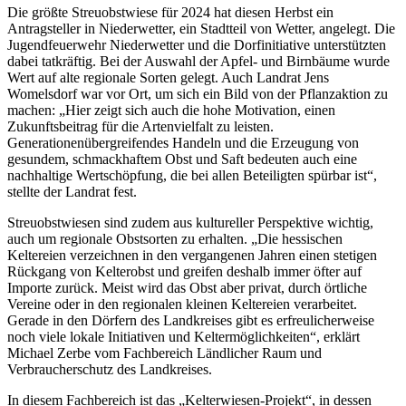
Die größte Streuobstwiese für 2024 hat diesen Herbst ein
Antragsteller in Niederwetter, ein Stadtteil von Wetter, angelegt. Die
Jugendfeuerwehr Niederwetter und die Dorfinitiative unterstützten
dabei tatkräftig. Bei der Auswahl der Apfel- und Birnbäume wurde
Wert auf alte regionale Sorten gelegt. Auch Landrat Jens
Womelsdorf war vor Ort, um sich ein Bild von der Pflanzaktion zu
machen: „Hier zeigt sich auch die hohe Motivation, einen
Zukunftsbeitrag für die Artenvielfalt zu leisten.
Generationenübergreifendes Handeln und die Erzeugung von
gesundem, schmackhaftem Obst und Saft bedeuten auch eine
nachhaltige Wertschöpfung, die bei allen Beteiligten spürbar ist“,
stellte der Landrat fest.
Streuobstwiesen sind zudem aus kultureller Perspektive wichtig,
auch um regionale Obstsorten zu erhalten. „Die hessischen
Keltereien verzeichnen in den vergangenen Jahren einen stetigen
Rückgang von Kelterobst und greifen deshalb immer öfter auf
Importe zurück. Meist wird das Obst aber privat, durch örtliche
Vereine oder in den regionalen kleinen Keltereien verarbeitet.
Gerade in den Dörfern des Landkreises gibt es erfreulicherweise
noch viele lokale Initiativen und Keltermöglichkeiten“, erklärt
Michael Zerbe vom Fachbereich Ländlicher Raum und
Verbraucherschutz des Landkreises.
In diesem Fachbereich ist das „Kelterwiesen-Projekt“, in dessen