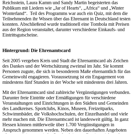
Reichsstein, Laura Kamm und Sandy Martin begeisterten das
Publikum mit Liedern wie „Jar of Hearts“, „Africa“ und „Winter
Wonterland“. Teil des Programms war auch ein Quiz, mit dem die
Teilnehmenden ihr Wissen über das Ehrenamt in Deutschland testen
konnten. Abschließend wurde traditionell eine Tombola mit Preisen
aus der Region veranstaltet, darunter verschiedene Einkaufs- und
Eintrittsgutscheine.
Hintergrund: Die Ehrenamtscard
Seit 2005 vergeben Kreis und Stadt die Ehrenamtscard als Zeichen
des Dankes und der Wertschätzung zweimal im Jahr. Sie kommt
Personen zugute, die sich in besonderem Maße ehrenamtlich für das
Gemeinwohl engagieren. Voraussetzung ist ein Engagement von
mindestens fünf Stunden in der Woche seit mindestens drei Jahren.
Mit der Ehrenamtscard sind zahlreiche Vergünstigungen verbunden.
Darunter freie Eintritte oder Ermäßigungen für verschiedene
Veranstaltungen und Einrichtungen in den Städten und Gemeinden
des Landkreises. Sportclubs, Kinos, Museen, Freizeitparks,
Schwimmbäder, die Volkshochschulen, der Einzelhandel und viele
mehr machen mit. Die Ehrenamtscard ist landesweit gültig. In ganz
Hessen können mittlerweile über 1.700 Vergünstigungen in
Anspruch genommen werden. Neben den dauerhaften Angeboten