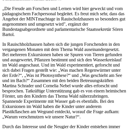
„Die Freude am Forschen und Lernen wird hier geweckt und vom
pädagogischem Fachpersonal begleitet. Es freut mich sehr, dass das
Angebot der MINTmachtage in Rauischolzhausen so besonders gut
angenommen und umgesetzt wird", ergänzt der
Bundestagsabgeordnete und parlamentarische Staatssekretär Sören
Bartol.
In Rauischholzhausen haben sich die jungen Forschenden in den
vergangenen Monaten mit dem Thema Wald auseinandergesetzt.
Bei mehreren Exkursionen haben sie Spuren von Tieren gefunden
und ausgewertet, Pflanzen bestimmt und sich den Wasserkreislauf
im Wald angeschaut. Und im Wald experimentiert, geforscht und
sich dabei Fragen gestellt wie: „Was machen Regenwürmer unter
der Erde?“, „Was ist Photosynthese?“ und „Was geschieht am See
und im Bach?“ Zusammen mit den beiden Betreuungskräften
Martina Schrader und Cornelia Nebel wurde alles erforscht und
besprochen. Tatkräftige Unterstützung gab es von einem heimischen
Förster, um den Kindern das Thema Wald näherzubringen.
Spannende Experimente mit Wasser gab es ebenfalls. Bei den
Exkursionen im Wald haben die Kinder unter anderem
Plastikflaschen am Wegrand entdeckt, worauf die Frage aufkam:
„Warum verschmutzen wir unsere Natur?“.
Durch das Interesse und die Neugier der Kinder entstehen immer