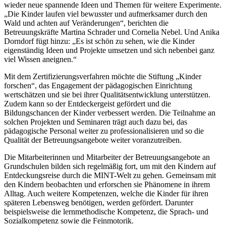
wieder neue spannende Ideen und Themen für weitere Experimente.
„Die Kinder laufen viel bewusster und aufmerksamer durch den
Wald und achten auf Veränderungen“, berichten die
Betreuungskräfte Martina Schrader und Cornelia Nebel. Und Anika
Dorndorf fügt hinzu: „Es ist schön zu sehen, wie die Kinder
eigenständig Ideen und Projekte umsetzen und sich nebenbei ganz
viel Wissen aneignen.“
Mit dem Zertifizierungsverfahren möchte die Stiftung „Kinder
forschen“, das Engagement der pädagogischen Einrichtung
wertschätzen und sie bei ihrer Qualitätsentwicklung unterstützen.
Zudem kann so der Entdeckergeist gefördert und die
Bildungschancen der Kinder verbessert werden. Die Teilnahme an
solchen Projekten und Seminaren trägt auch dazu bei, das
pädagogische Personal weiter zu professionalisieren und so die
Qualität der Betreuungsangebote weiter voranzutreiben.
Die Mitarbeiterinnen und Mitarbeiter der Betreuungsangebote an
Grundschulen bilden sich regelmäßig fort, um mit den Kindern auf
Entdeckungsreise durch die MINT-Welt zu gehen. Gemeinsam mit
den Kindern beobachten und erforschen sie Phänomene in ihrem
Alltag. Auch weitere Kompetenzen, welche die Kinder für ihren
späteren Lebensweg benötigen, werden gefördert. Darunter
beispielsweise die lernmethodische Kompetenz, die Sprach- und
Sozialkompetenz sowie die Feinmotorik.