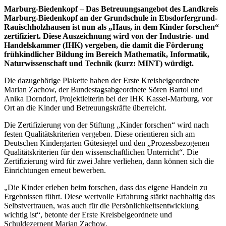
Marburg-Biedenkopf – Das Betreuungsangebot des Landkreis
Marburg-Biedenkopf an der Grundschule in Ebsdorfergrund-
Rauischholzhausen ist nun als „Haus, in dem Kinder forschen“
zertifiziert. Diese Auszeichnung wird von der Industrie- und
Handelskammer (IHK) vergeben, die damit die Förderung
frühkindlicher Bildung im Bereich Mathematik, Informatik,
Naturwissenschaft und Technik (kurz: MINT) würdigt.
Die dazugehörige Plakette haben der Erste Kreisbeigeordnete
Marian Zachow, der Bundestagsabgeordnete Sören Bartol und
Anika Dorndorf, Projektleiterin bei der IHK Kassel-Marburg, vor
Ort an die Kinder und Betreuungskräfte überreicht.
Die Zertifizierung von der Stiftung „Kinder forschen“ wird nach
festen Qualitätskriterien vergeben. Diese orientieren sich am
Deutschen Kindergarten Gütesiegel und den „Prozessbezogenen
Qualitätskriterien für den wissenschaftlichen Unterricht“. Die
Zertifizierung wird für zwei Jahre verliehen, dann können sich die
Einrichtungen erneut bewerben.
„Die Kinder erleben beim forschen, dass das eigene Handeln zu
Ergebnissen führt. Diese wertvolle Erfahrung stärkt nachhaltig das
Selbstvertrauen, was auch für die Persönlichkeitsentwicklung
wichtig ist“, betonte der Erste Kreisbeigeordnete und
Schuldezernent Marian Zachow.