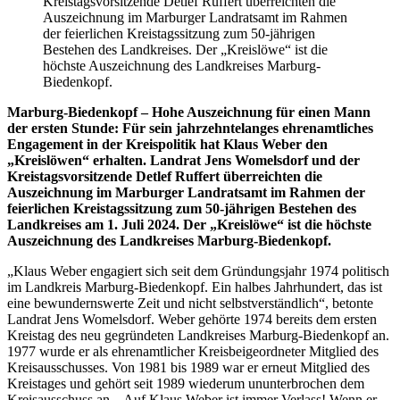
Kreistagsvorsitzende Detlef Ruffert überreichten die
Auszeichnung im Marburger Landratsamt im Rahmen
der feierlichen Kreistagssitzung zum 50-jährigen
Bestehen des Landkreises. Der „Kreislöwe“ ist die
höchste Auszeichnung des Landkreises Marburg-
Biedenkopf.
Marburg-Biedenkopf – Hohe Auszeichnung für einen Mann
der ersten Stunde: Für sein jahrzehntelanges ehrenamtliches
Engagement in der Kreispolitik hat Klaus Weber den
„Kreislöwen“ erhalten. Landrat Jens Womelsdorf und der
Kreistagsvorsitzende Detlef Ruffert überreichten die
Auszeichnung im Marburger Landratsamt im Rahmen der
feierlichen Kreistagssitzung zum 50-jährigen Bestehen des
Landkreises am 1. Juli 2024. Der „Kreislöwe“ ist die höchste
Auszeichnung des Landkreises Marburg-Biedenkopf.
„Klaus Weber engagiert sich seit dem Gründungsjahr 1974 politisch
im Landkreis Marburg-Biedenkopf. Ein halbes Jahrhundert, das ist
eine bewundernswerte Zeit und nicht selbstverständlich“, betonte
Landrat Jens Womelsdorf. Weber gehörte 1974 bereits dem ersten
Kreistag des neu gegründeten Landkreises Marburg-Biedenkopf an.
1977 wurde er als ehrenamtlicher Kreisbeigeordneter Mitglied des
Kreisausschusses. Von 1981 bis 1989 war er erneut Mitglied des
Kreistages und gehört seit 1989 wiederum ununterbrochen dem
Kreisausschuss an. „Auf Klaus Weber ist immer Verlass! Wenn er