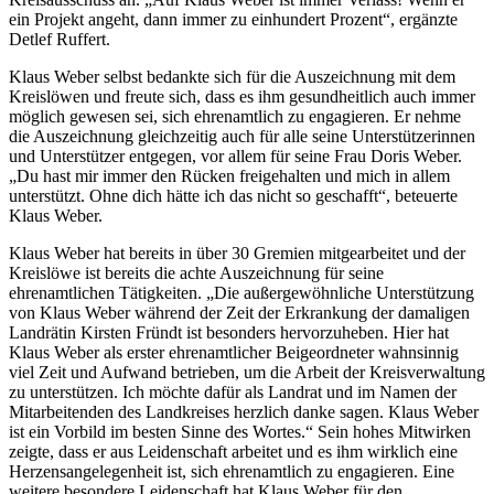
ein Projekt angeht, dann immer zu einhundert Prozent“, ergänzte
Detlef Ruffert.
Klaus Weber selbst bedankte sich für die Auszeichnung mit dem
Kreislöwen und freute sich, dass es ihm gesundheitlich auch immer
möglich gewesen sei, sich ehrenamtlich zu engagieren. Er nehme
die Auszeichnung gleichzeitig auch für alle seine Unterstützerinnen
und Unterstützer entgegen, vor allem für seine Frau Doris Weber.
„Du hast mir immer den Rücken freigehalten und mich in allem
unterstützt. Ohne dich hätte ich das nicht so geschafft“, beteuerte
Klaus Weber.
Klaus Weber hat bereits in über 30 Gremien mitgearbeitet und der
Kreislöwe ist bereits die achte Auszeichnung für seine
ehrenamtlichen Tätigkeiten. „Die außergewöhnliche Unterstützung
von Klaus Weber während der Zeit der Erkrankung der damaligen
Landrätin Kirsten Fründt ist besonders hervorzuheben. Hier hat
Klaus Weber als erster ehrenamtlicher Beigeordneter wahnsinnig
viel Zeit und Aufwand betrieben, um die Arbeit der Kreisverwaltung
zu unterstützen. Ich möchte dafür als Landrat und im Namen der
Mitarbeitenden des Landkreises herzlich danke sagen. Klaus Weber
ist ein Vorbild im besten Sinne des Wortes.“ Sein hohes Mitwirken
zeigte, dass er aus Leidenschaft arbeitet und es ihm wirklich eine
Herzensangelegenheit ist, sich ehrenamtlich zu engagieren. Eine
weitere besondere Leidenschaft hat Klaus Weber für den