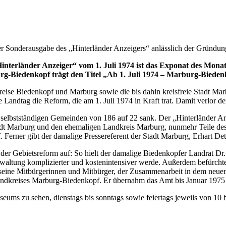
der Sonderausgabe des „Hinterländer Anzeigers“ anlässlich der Gründ
terländer Anzeiger“ vom 1. Juli 1974 ist das Exponat des Monat
g-Biedenkopf trägt den Titel „
Ab 1. Juli 1974 – Marburg-Bieden
eise Biedenkopf und Marburg sowie die bis dahin kreisfreie Stadt M
 Landtag die Reform, die am 1. Juli 1974 in Kraft trat. Damit verlor d
 selbstständigen Gemeinden von 186 auf 22 sank. Der „Hinterländer An
adt Marburg und den ehemaligen Landkreis Marburg, nunmehr Teile des
. Ferner gibt der damalige Pressereferent der Stadt Marburg, Erhart De
 der Gebietsreform auf: So hielt der damalige Biedenkopfer Landrat Dr.
waltung komplizierter und kostenintensiver werde. Außerdem befürchtete
 seine Mitbürgerinnen und Mitbürger, der Zusammenarbeit in dem neue
andkreises Marburg-Biedenkopf. Er übernahm das Amt bis Januar 1975 
eums zu sehen, dienstags bis sonntags sowie feiertags jeweils von 10 b