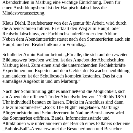
Abendschulen in Marburg eine wichtige Einrichtung. Denn für
einen Ausbildungsberuf ist der Hauptschulabschluss die
Mindestvoraussetzung.
Klaus Diehl, Berufsberater von der Agentur für Arbeit, wird durch
die Abendschulen führen. Er erklärt den Weg zum Haupt- oder
Realschulabschluss, zur Fachhochschulreife oder dem Abitur.
Neben dem Abendunterricht startet nach den Sommerferien auch ein
Haupt- und ein Realschulkurs am Vormittag.
Schulleiter Armin Bothur betont: „Für alle, die sich auf den zweiten
Bildungsweg begeben wollen, ist das Angebot der Abendschulen
Marburg ideal. Zum einen sind die unterrichtenden Fachlehrkräfte
Expertinnen und Experten auf dem Gebiet der Erwachsenenbildung,
zum anderen ist der Schulbesuch komplett kostenlos. Das ist ein
einmaliges Angebot in und um Marburg.“
Nach der Schulführung gibt es anschließend die Möglichkeit, sich
am Abend der offenen Tür der Abendschulen von 17:30 bis 18:30
Uhr individuell beraten zu lassen. Direkt im Anschluss sind dann
alle zum Sommerfest „Rock The Night“ eingeladen. Marburgs
Bürgermeisterin und Schuldezernentin Nadine Bernshausen wird
das Sommerfest eröffnen. Bands, Informationsstände und
Attraktionen wie unter anderem der Besuch eines Falkners oder eine
„Bubble-Ball“-Arena erwartet die Besucherinnen und Besucher.