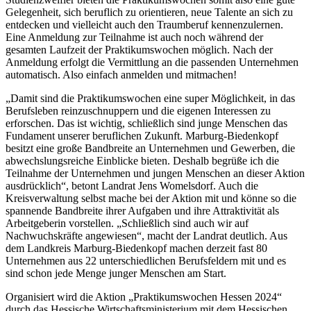
Gelegenheit, sich beruflich zu orientieren, neue Talente an sich zu
entdecken und vielleicht auch den Traumberuf kennenzulernen.
Eine Anmeldung zur Teilnahme ist auch noch während der
gesamten Laufzeit der Praktikumswochen möglich. Nach der
Anmeldung erfolgt die Vermittlung an die passenden Unternehmen
automatisch. Also einfach anmelden und mitmachen!
„Damit sind die Praktikumswochen eine super Möglichkeit, in das
Berufsleben reinzuschnuppern und die eigenen Interessen zu
erforschen. Das ist wichtig, schließlich sind junge Menschen das
Fundament unserer beruflichen Zukunft. Marburg-Biedenkopf
besitzt eine große Bandbreite an Unternehmen und Gewerben, die
abwechslungsreiche Einblicke bieten. Deshalb begrüße ich die
Teilnahme der Unternehmen und jungen Menschen an dieser Aktion
ausdrücklich“, betont Landrat Jens Womelsdorf. Auch die
Kreisverwaltung selbst mache bei der Aktion mit und könne so die
spannende Bandbreite ihrer Aufgaben und ihre Attraktivität als
Arbeitgeberin vorstellen. „Schließlich sind auch wir auf
Nachwuchskräfte angewiesen“, macht der Landrat deutlich. Aus
dem Landkreis Marburg-Biedenkopf machen derzeit fast 80
Unternehmen aus 22 unterschiedlichen Berufsfeldern mit und es
sind schon jede Menge junger Menschen am Start.
Organisiert wird die Aktion „Praktikumswochen Hessen 2024“
durch das Hessische Wirtschaftsministerium mit dem Hessischen