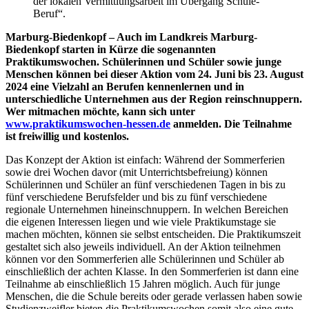
der lokalen Vermittlungsarbeit im Übergang Schule-
Beruf“.
Marburg-Biedenkopf – Auch im Landkreis Marburg-
Biedenkopf starten in Kürze die sogenannten
Praktikumswochen. Schülerinnen und Schüler sowie junge
Menschen können bei dieser Aktion vom 24. Juni bis 23. August
2024
eine Vielzahl an Berufen kennenlernen und in
unterschiedliche Unternehmen aus der Region reinschnuppern.
Wer mitmachen möchte, kann sich unter
www.praktikumswochen-hessen.de
anmelden. Die Teilnahme
ist freiwillig und kostenlos.
Das Konzept der Aktion ist einfach: Während der Sommerferien
sowie drei Wochen davor (mit Unterrichtsbefreiung) können
Schülerinnen und Schüler an fünf verschiedenen Tagen in bis zu
fünf verschiedene Berufsfelder und bis zu fünf verschiedene
regionale Unternehmen hineinschnuppern. In welchen Bereichen
die eigenen Interessen liegen und wie viele Praktikumstage sie
machen möchten, können sie selbst entscheiden. Die Praktikumszeit
gestaltet sich also jeweils individuell. An der Aktion teilnehmen
können vor den Sommerferien alle Schülerinnen und Schüler ab
einschließlich der achten Klasse. In den Sommerferien ist dann eine
Teilnahme ab einschließlich 15 Jahren möglich. Auch für junge
Menschen, die die Schule bereits oder gerade verlassen haben sowie
Studienzweifler bieten die Praktikumswochen somit also eine gute