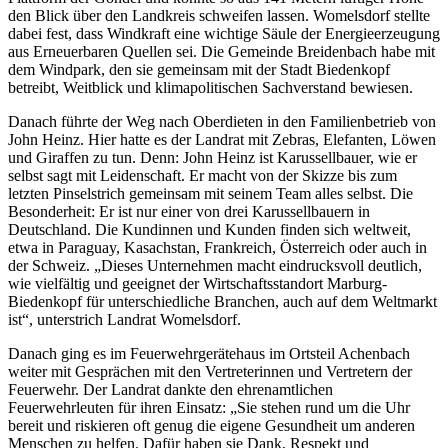
den Blick über den Landkreis schweifen lassen. Womelsdorf stellte
dabei fest, dass Windkraft eine wichtige Säule der Energieerzeugung
aus Erneuerbaren Quellen sei. Die Gemeinde Breidenbach habe mit
dem Windpark, den sie gemeinsam mit der Stadt Biedenkopf
betreibt, Weitblick und klimapolitischen Sachverstand bewiesen.
Danach führte der Weg nach Oberdieten in den Familienbetrieb von
John Heinz. Hier hatte es der Landrat mit Zebras, Elefanten, Löwen
und Giraffen zu tun. Denn: John Heinz ist Karussellbauer, wie er
selbst sagt mit Leidenschaft. Er macht von der Skizze bis zum
letzten Pinselstrich gemeinsam mit seinem Team alles selbst. Die
Besonderheit: Er ist nur einer von drei Karussellbauern in
Deutschland. Die Kundinnen und Kunden finden sich weltweit,
etwa in Paraguay, Kasachstan, Frankreich, Österreich oder auch in
der Schweiz. „Dieses Unternehmen macht eindrucksvoll deutlich,
wie vielfältig und geeignet der Wirtschaftsstandort Marburg-
Biedenkopf für unterschiedliche Branchen, auch auf dem Weltmarkt
ist“, unterstrich Landrat Womelsdorf.
Danach ging es im Feuerwehrgerätehaus im Ortsteil Achenbach
weiter mit Gesprächen mit den Vertreterinnen und Vertretern der
Feuerwehr. Der Landrat dankte den ehrenamtlichen
Feuerwehrleuten für ihren Einsatz: „Sie stehen rund um die Uhr
bereit und riskieren oft genug die eigene Gesundheit um anderen
Menschen zu helfen. Dafür haben sie Dank, Respekt und