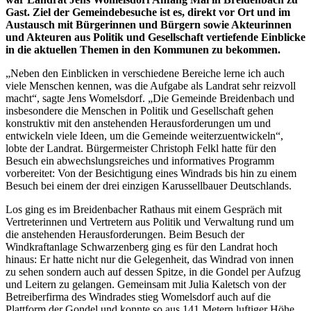
Gast. Ziel der Gemeindebesuche ist es, direkt vor Ort und im
Austausch mit Bürgerinnen und Bürgern sowie Akteurinnen
und Akteuren aus Politik und Gesellschaft vertiefende Einblicke
in die aktuellen Themen in den Kommunen zu bekommen.
„Neben den Einblicken in verschiedene Bereiche lerne ich auch
viele Menschen kennen, was die Aufgabe als Landrat sehr reizvoll
macht“, sagte Jens Womelsdorf. „Die Gemeinde Breidenbach und
insbesondere die Menschen in Politik und Gesellschaft gehen
konstruktiv mit den anstehenden Herausforderungen um und
entwickeln viele Ideen, um die Gemeinde weiterzuentwickeln“,
lobte der Landrat. Bürgermeister Christoph Felkl hatte für den
Besuch ein abwechslungsreiches und informatives Programm
vorbereitet: Von der Besichtigung eines Windrads bis hin zu einem
Besuch bei einem der drei einzigen Karussellbauer Deutschlands.
Los ging es im Breidenbacher Rathaus mit einem Gespräch mit
Vertreterinnen und Vertretern aus Politik und Verwaltung rund um
die anstehenden Herausforderungen. Beim Besuch der
Windkraftanlage Schwarzenberg ging es für den Landrat hoch
hinaus: Er hatte nicht nur die Gelegenheit, das Windrad von innen
zu sehen sondern auch auf dessen Spitze, in die Gondel per Aufzug
und Leitern zu gelangen. Gemeinsam mit Julia Kaletsch von der
Betreiberfirma des Windrades stieg Womelsdorf auch auf die
Plattform der Gondel und konnte so aus 141 Metern luftiger Höhe