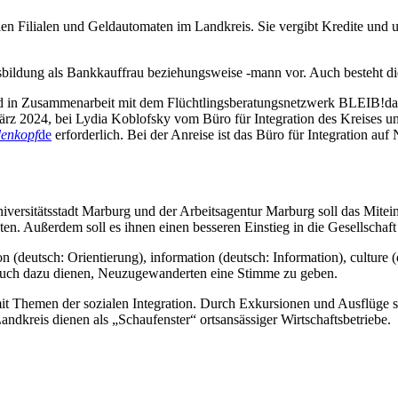
len Filialen und Geldautomaten im Landkreis. Sie vergibt Kredite und 
sbildung als Bankkauffrau beziehungsweise -mann vor. Auch besteht die
n Zusammenarbeit mit dem Flüchtlingsberatungsnetzwerk BLEIB!dabei
ärz 2024, bei Lydia Koblofsky vom Büro für Integration des Kreises u
enkopf
de
erforderlich. Bei der Anreise ist das Büro für Integration auf 
rsitätsstadt Marburg und der Arbeitsagentur Marburg soll das Mitei
eten. Außerdem soll es ihnen einen besseren Einstieg in die Gesellscha
n (deutsch: Orientierung), information (deutsch: Information), culture (
 auch dazu dienen, Neuzugewanderten eine Stimme zu geben.
 Themen der sozialen Integration. Durch Exkursionen und Ausflüge sol
dkreis dienen als „Schaufenster“ ortsansässiger Wirtschaftsbetriebe.