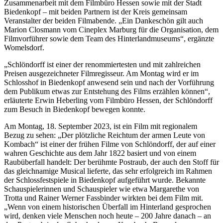
Zusammenarbeit mit dem Filmbüro Hessen sowie mit der Stadt
Biedenkopf – mit beiden Partnern ist der Kreis gemeinsam
Veranstalter der beiden Filmabende. „Ein Dankeschön gilt auch
Marion Closmann vom Cineplex Marburg für die Organisation, dem
Filmvorführer sowie dem Team des Hinterlandmuseums“, ergänzte
Womelsdorf.
„Schlöndorff ist einer der renommiertesten und mit zahlreichen
Preisen ausgezeichneter Filmregisseur. Am Montag wird er im
Schlosshof in Biedenkopf anwesend sein und nach der Vorführung
dem Publikum etwas zur Entstehung des Films erzählen können“,
erläuterte Erwin Heberling vom Filmbüro Hessen, der Schlöndorff
zum Besuch in Biedenkopf bewegen konnte.
Am Montag, 18. September 2023, ist ein Film mit regionalem
Bezug zu sehen: „Der plötzliche Reichtum der armen Leute von
Kombach“ ist einer der frühen Filme von Schlöndorff, der auf einer
wahren Geschichte aus dem Jahr 1822 basiert und von einem
Raubüberfall handelt: Der berühmte Postraub, der auch den Stoff für
das gleichnamige Musical lieferte, das sehr erfolgreich im Rahmen
der Schlossfestspiele in Biedenkopf aufgeführt wurde. Bekannte
Schauspielerinnen und Schauspieler wie etwa Margarethe von
Trotta und Rainer Werner Fassbinder wirkten bei dem Film mit.
„Wenn von einem historischen Überfall im Hinterland gesprochen
wird, denken viele Menschen noch heute – 200 Jahre danach – an