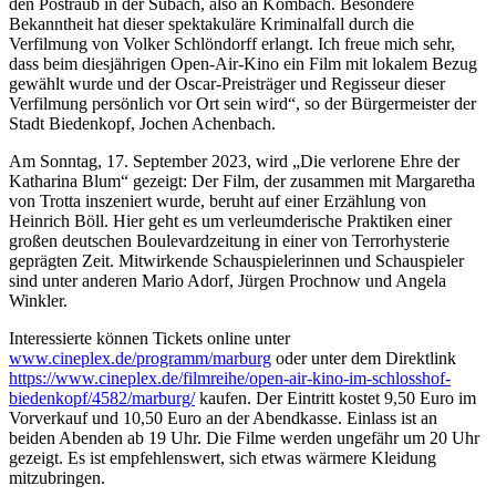
den Postraub in der Subach, also an Kombach. Besondere
Bekanntheit hat dieser spektakuläre Kriminalfall durch die
Verfilmung von Volker Schlöndorff erlangt. Ich freue mich sehr,
dass beim diesjährigen Open-Air-Kino ein Film mit lokalem Bezug
gewählt wurde und der Oscar-Preisträger und Regisseur dieser
Verfilmung persönlich vor Ort sein wird“, so der Bürgermeister der
Stadt Biedenkopf, Jochen Achenbach.
Am Sonntag, 17. September 2023, wird „Die verlorene Ehre der
Katharina Blum“ gezeigt: Der Film, der zusammen mit Margaretha
von Trotta inszeniert wurde, beruht auf einer Erzählung von
Heinrich Böll. Hier geht es um verleumderische Praktiken einer
großen deutschen Boulevardzeitung in einer von Terrorhysterie
geprägten Zeit. Mitwirkende Schauspielerinnen und Schauspieler
sind unter anderen Mario Adorf, Jürgen Prochnow und Angela
Winkler.
Interessierte können Tickets online unter
www.cineplex.de/programm/marburg
oder unter dem Direktlink
https://www.cineplex.de/filmreihe/open-air-kino-im-schlosshof-
biedenkopf/4582/marburg/
kaufen. Der Eintritt kostet 9,50 Euro im
Vorverkauf und 10,50 Euro an der Abendkasse. Einlass ist an
beiden Abenden ab 19 Uhr. Die Filme werden ungefähr um 20 Uhr
gezeigt. Es ist empfehlenswert, sich etwas wärmere Kleidung
mitzubringen.