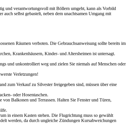
tig und verantwortungsvoll mit Böllern umgeht, kann als Vorbild
 oder auch selbst gebastelt, neben dem unachtsamen Umgang mit
lossenen Räumen verboten. Die Gebrauchsanweisung sollte bereits im
rchen, Krankenhäusern, Kinder- und Altersheimen ist untersagt.
gs und unkontrolliert weg und zielen Sie niemals auf Menschen oder
hwerste Verletzungen!
land zum Verkauf zu Silvester freigegeben sind, müssen über eine
Jacken- oder Hosentaschen.
e von Balkonen und Terrassen. Halten Sie Fenster und Türen,
lfe.
derum in einem Kasten stehen. Die Flugrichtung muss so gewählt
ebündelt werden, da durch ungleiche Zündungen Kursabweichungen