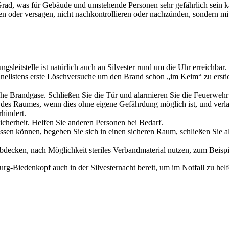
rad, was für Gebäude und umstehende Personen sehr gefährlich sein ka
oder versagen, nicht nachkontrollieren oder nachzünden, sondern mit
gsleitstelle ist natürlich auch an Silvester rund um die Uhr erreichbar.
chnellstens erste Löschversuche um den Brand schon „im Keim“ zu ers
che Brandgase. Schließen Sie die Tür und alarmieren Sie die Feuerwehr
des Raumes, wenn dies ohne eigene Gefährdung möglich ist, und verlas
hindert.
cherheit. Helfen Sie anderen Personen bei Bedarf.
en können, begeben Sie sich in einen sicheren Raum, schließen Sie al
bdecken, nach Möglichkeit steriles Verbandmaterial nutzen, zum Beisp
g-Biedenkopf auch in der Silvesternacht bereit, um im Notfall zu helf