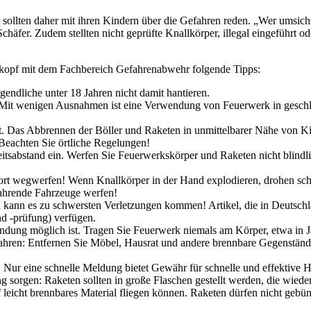
sollten daher mit ihren Kindern über die Gefahren reden. „Wer umsich
chäfer. Zudem stellten nicht geprüfte Knallkörper, illegal eingeführt
nkopf mit dem Fachbereich Gefahrenabwehr folgende Tipps:
endliche unter 18 Jahren nicht damit hantieren.
. Mit wenigen Ausnahmen ist eine Verwendung von Feuerwerk in gesch
t. Das Abbrennen der Böller und Raketen in unmittelbarer Nähe von Ki
Beachten Sie örtliche Regelungen!
sabstand ein. Werfen Sie Feuerwerkskörper und Raketen nicht blindlin
fort wegwerfen! Wenn Knallkörper in der Hand explodieren, drohen sc
fahrende Fahrzeuge werfen!
ei kann es zu schwersten Verletzungen kommen! Artikel, die in Deutsch
d -prüfung) verfügen.
ndung möglich ist. Tragen Sie Feuerwerk niemals am Körper, etwa in 
ahren: Entfernen Sie Möbel, Hausrat und andere brennbare Gegenständ
 Nur eine schnelle Meldung bietet Gewähr für schnelle und effektive Hi
ng sorgen: Raketen sollten in große Flaschen gestellt werden, die wie
uf leicht brennbares Material fliegen können. Raketen dürfen nicht g