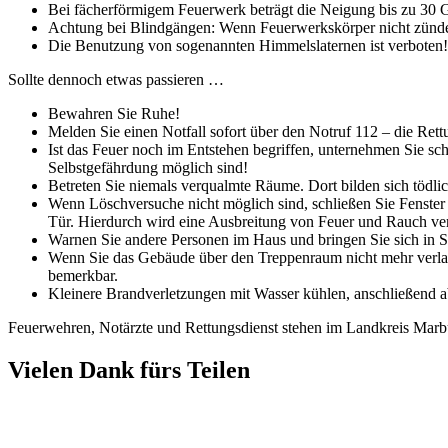
Bei fächerförmigem Feuerwerk beträgt die Neigung bis zu 30 G
Achtung bei Blindgängen: Wenn Feuerwerkskörper nicht zünden 
Die Benutzung von sogenannten Himmelslaternen ist verboten!
Sollte dennoch etwas passieren …
Bewahren Sie Ruhe!
Melden Sie einen Notfall sofort über den Notruf 112 – die Rettun
Ist das Feuer noch im Entstehen begriffen, unternehmen Sie s
Selbstgefährdung möglich sind!
Betreten Sie niemals verqualmte Räume. Dort bilden sich tödli
Wenn Löschversuche nicht möglich sind, schließen Sie Fenster 
Tür. Hierdurch wird eine Ausbreitung von Feuer und Rauch ver
Warnen Sie andere Personen im Haus und bringen Sie sich in Si
Wenn Sie das Gebäude über den Treppenraum nicht mehr verlass
bemerkbar.
Kleinere Brandverletzungen mit Wasser kühlen, anschließend a
Feuerwehren, Notärzte und Rettungsdienst stehen im Landkreis Marbur
Vielen Dank fürs Teilen