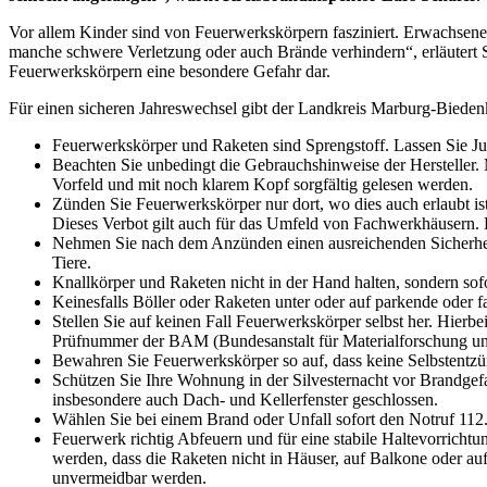
Vor allem Kinder sind von Feuerwerkskörpern fasziniert. Erwachsene 
manche schwere Verletzung oder auch Brände verhindern“, erläutert S
Feuerwerkskörpern eine besondere Gefahr dar.
Für einen sicheren Jahreswechsel gibt der Landkreis Marburg-Biede
Feuerwerkskörper und Raketen sind Sprengstoff. Lassen Sie Jug
Beachten Sie unbedingt die Gebrauchshinweise der Hersteller
Vorfeld und mit noch klarem Kopf sorgfältig gelesen werden.
Zünden Sie Feuerwerkskörper nur dort, wo dies auch erlaubt is
Dieses Verbot gilt auch für das Umfeld von Fachwerkhäusern. 
Nehmen Sie nach dem Anzünden einen ausreichenden Sicherheit
Tiere.
Knallkörper und Raketen nicht in der Hand halten, sondern so
Keinesfalls Böller oder Raketen unter oder auf parkende oder 
Stellen Sie auf keinen Fall Feuerwerkskörper selbst her. Hierb
Prüfnummer der BAM (Bundesanstalt für Materialforschung un
Bewahren Sie Feuerwerkskörper so auf, dass keine Selbstentzü
Schützen Sie Ihre Wohnung in der Silvesternacht vor Brandgef
insbesondere auch Dach- und Kellerfenster geschlossen.
Wählen Sie bei einem Brand oder Unfall sofort den Notruf 112.
Feuerwerk richtig Abfeuern und für eine stabile Haltevorrichtu
werden, dass die Raketen nicht in Häuser, auf Balkone oder a
unvermeidbar werden.