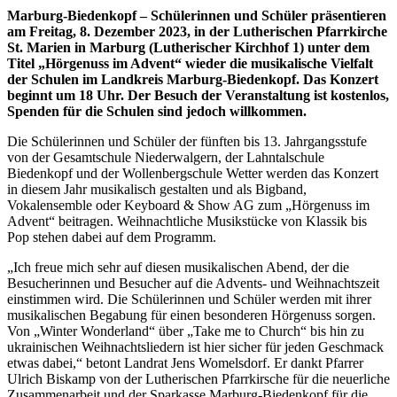
Marburg-Biedenkopf – Schülerinnen und Schüler präsentieren
am Freitag, 8. Dezember 2023, in der Lutherischen Pfarrkirche
St. Marien in Marburg (Lutherischer Kirchhof 1) unter dem
Titel „Hörgenuss im Advent“ wieder die musikalische Vielfalt
der Schulen im Landkreis Marburg-Biedenkopf. Das Konzert
beginnt um 18 Uhr. Der Besuch der Veranstaltung ist kostenlos,
Spenden für die Schulen sind jedoch willkommen.
Die Schülerinnen und Schüler der fünften bis 13. Jahrgangsstufe
von der Gesamtschule Niederwalgern, der Lahntalschule
Biedenkopf und der Wollenbergschule Wetter werden das Konzert
in diesem Jahr musikalisch gestalten und als Bigband,
Vokalensemble oder Keyboard & Show AG zum „Hörgenuss im
Advent“ beitragen. Weihnachtliche Musikstücke von Klassik bis
Pop stehen dabei auf dem Programm.
„Ich freue mich sehr auf diesen musikalischen Abend, der die
Besucherinnen und Besucher auf die Advents- und Weihnachtszeit
einstimmen wird. Die Schülerinnen und Schüler werden mit ihrer
musikalischen Begabung für einen besonderen Hörgenuss sorgen.
Von „Winter Wonderland“ über „Take me to Church“ bis hin zu
ukrainischen Weihnachtsliedern ist hier sicher für jeden Geschmack
etwas dabei,“ betont Landrat Jens Womelsdorf. Er dankt Pfarrer
Ulrich Biskamp von der Lutherischen Pfarrkirsche für die neuerliche
Zusammenarbeit und der Sparkasse Marburg-Biedenkopf für die