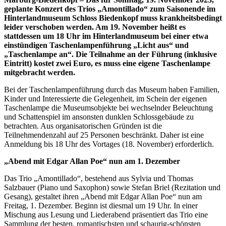
geplante Konzert des Trios „Amontillado“ zum Saisonende im
Hinterlandmuseum Schloss Biedenkopf muss krankheitsbedingt
leider verschoben werden. Am 19. November heißt es
stattdessen um 18 Uhr im Hinterlandmuseum bei einer etwa
einstündigen Taschenlampenführung „Licht aus“ und
„Taschenlampe an“. Die Teilnahme an der Führung (inklusive
Eintritt) kostet zwei Euro, es muss eine eigene Taschenlampe
mitgebracht werden.
Bei der Taschenlampenführung durch das Museum haben Familien,
Kinder und Interessierte die Gelegenheit, im Schein der eigenen
Taschenlampe die Museumsobjekte bei wechselnder Beleuchtung
und Schattenspiel im ansonsten dunklen Schlossgebäude zu
betrachten. Aus organisatorischen Gründen ist die
Teilnehmendenzahl auf 25 Personen beschränkt. Daher ist eine
Anmeldung bis 18 Uhr des Vortages (18. November) erforderlich.
„Abend mit Edgar Allan Poe“ nun am 1. Dezember
Das Trio „Amontillado“, bestehend aus
Sylvia und Thomas
Salzbauer (Piano und Saxophon) sowie Stefan Briel (Rezitation und
Gesang), gestaltet ihren „Abend mit Edgar Allan Poe“ nun am
Freitag, 1. Dezember. Beginn ist diesmal um 19 Uhr. In einer
Mischung aus Lesung und Liederabend präsentiert das Trio eine
Sammlung der besten, romantischsten und schaurig-schönsten