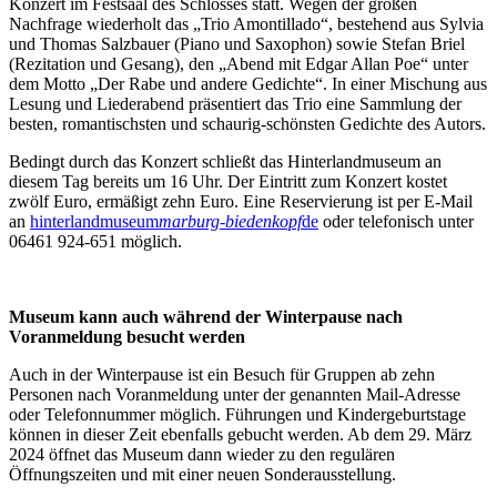
Konzert im Festsaal des Schlosses statt. Wegen der großen
Nachfrage wiederholt das „Trio Amontillado“, bestehend aus Sylvia
und Thomas Salzbauer (Piano und Saxophon) sowie Stefan Briel
(Rezitation und Gesang), den „Abend mit Edgar Allan Poe“ unter
dem Motto „Der Rabe und andere Gedichte“. In einer Mischung aus
Lesung und Liederabend präsentiert das Trio eine Sammlung der
besten, romantischsten und schaurig-schönsten Gedichte des Autors.
Bedingt durch das Konzert schließt das Hinterlandmuseum an
diesem Tag bereits um 16 Uhr. Der Eintritt zum Konzert kostet
zwölf Euro, ermäßigt zehn Euro. Eine Reservierung ist per E-Mail
an
hinterlandmuseum
marburg-biedenkopf
de
oder telefonisch unter
06461 924-651 möglich.
Museum kann auch während der Winterpause nach
Voranmeldung besucht werden
Auch in der Winterpause ist ein Besuch für Gruppen ab zehn
Personen nach Voranmeldung unter der genannten Mail-Adresse
oder Telefonnummer möglich. Führungen und Kindergeburtstage
können in dieser Zeit ebenfalls gebucht werden. Ab dem 29. März
2024 öffnet das Museum dann wieder zu den regulären
Öffnungszeiten und mit einer neuen Sonderausstellung.