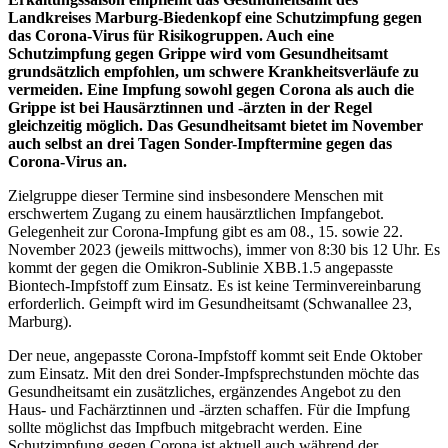
Landkreises Marburg-Biedenkopf eine Schutzimpfung gegen
das Corona-Virus für Risikogruppen. Auch eine
Schutzimpfung gegen Grippe wird vom Gesundheitsamt
grundsätzlich empfohlen, um schwere Krankheitsverläufe zu
vermeiden. Eine Impfung sowohl gegen Corona als auch die
Grippe ist bei Hausärztinnen und -ärzten in der Regel
gleichzeitig möglich. Das Gesundheitsamt bietet im November
auch selbst an drei Tagen Sonder-Impftermine gegen das
Corona-Virus an.
Zielgruppe dieser Termine sind insbesondere Menschen mit
erschwertem Zugang zu einem hausärztlichen Impfangebot.
Gelegenheit zur Corona-Impfung gibt es am 08., 15. sowie 22.
November 2023 (jeweils mittwochs), immer von 8:30 bis 12 Uhr. Es
kommt der gegen die Omikron-Sublinie XBB.1.5 angepasste
Biontech-Impfstoff zum Einsatz. Es ist keine Terminvereinbarung
erforderlich. Geimpft wird im Gesundheitsamt (Schwanallee 23,
Marburg).
Der neue, angepasste Corona-Impfstoff kommt seit Ende Oktober
zum Einsatz. Mit den drei Sonder-Impfsprechstunden möchte das
Gesundheitsamt ein zusätzliches, ergänzendes Angebot zu den
Haus- und Fachärztinnen und -ärzten schaffen. Für die Impfung
sollte möglichst das Impfbuch mitgebracht werden. Eine
Schutzimpfung gegen Corona ist aktuell auch während der