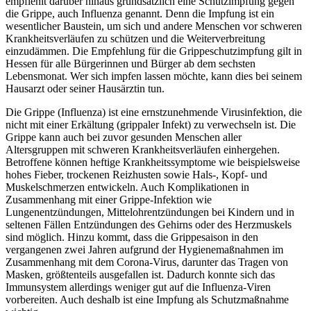
empfiehlt darüber hinaus grundsätzlich eine Schutzimpfung gegen
die Grippe, auch Influenza genannt. Denn die Impfung ist ein
wesentlicher Baustein, um sich und andere Menschen vor schweren
Krankheitsverläufen zu schützen und die Weiterverbreitung
einzudämmen. Die Empfehlung für die Grippeschutzimpfung gilt in
Hessen für alle Bürgerinnen und Bürger ab dem sechsten
Lebensmonat. Wer sich impfen lassen möchte, kann dies bei seinem
Hausarzt oder seiner Hausärztin tun.
Die Grippe (Influenza) ist eine ernstzunehmende Virusinfektion, die
nicht mit einer Erkältung (grippaler Infekt) zu verwechseln ist. Die
Grippe kann auch bei zuvor gesunden Menschen aller
Altersgruppen mit schweren Krankheitsverläufen einhergehen.
Betroffene können heftige Krankheitssymptome wie beispielsweise
hohes Fieber, trockenen Reizhusten sowie Hals-, Kopf- und
Muskelschmerzen entwickeln. Auch Komplikationen in
Zusammenhang mit einer Grippe-Infektion wie
Lungenentzündungen, Mittelohrentzündungen bei Kindern und in
seltenen Fällen Entzündungen des Gehirns oder des Herzmuskels
sind möglich. Hinzu kommt, dass die Grippesaison in den
vergangenen zwei Jahren aufgrund der Hygienemaßnahmen im
Zusammenhang mit dem Corona-Virus, darunter das Tragen von
Masken, größtenteils ausgefallen ist. Dadurch konnte sich das
Immunsystem allerdings weniger gut auf die Influenza-Viren
vorbereiten. Auch deshalb ist eine Impfung als Schutzmaßnahme