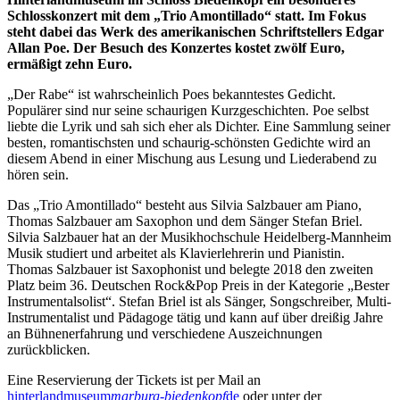
Schlosskonzert mit dem „Trio Amontillado“ statt. Im Fokus
steht dabei das Werk des amerikanischen Schriftstellers Edgar
Allan Poe. Der Besuch des Konzertes kostet zwölf Euro,
ermäßigt zehn Euro.
„Der Rabe“ ist wahrscheinlich Poes bekanntestes Gedicht.
Populärer sind nur seine schaurigen Kurzgeschichten. Poe selbst
liebte die Lyrik und sah sich eher als Dichter. Eine Sammlung seiner
besten, romantischsten und schaurig-schönsten Gedichte wird an
diesem Abend in einer Mischung aus Lesung und Liederabend zu
hören sein.
Das „Trio Amontillado“ besteht aus Silvia Salzbauer am Piano,
Thomas Salzbauer am Saxophon und dem Sänger Stefan Briel.
Silvia Salzbauer hat an der Musikhochschule Heidelberg-Mannheim
Musik studiert und arbeitet als Klavierlehrerin und Pianistin.
Thomas Salzbauer ist Saxophonist und belegte 2018 den zweiten
Platz beim 36. Deutschen Rock&Pop Preis in der Kategorie „Bester
Instrumentalsolist“. Stefan Briel ist als Sänger, Songschreiber, Multi-
Instrumentalist und Pädagoge tätig und kann auf über dreißig Jahre
an Bühnenerfahrung und verschiedene Auszeichnungen
zurückblicken.
Eine Reservierung der Tickets ist per Mail an
hinterlandmuseum
marburg-biedenkopf
de
oder unter der