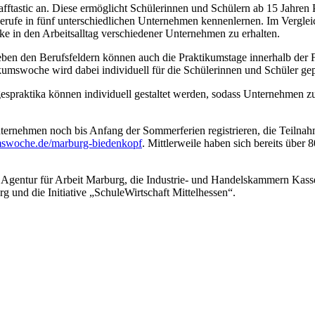
ftastic an. Diese ermöglicht Schülerinnen und Schülern ab 15 Jahren Pr
ufe in fünf unterschiedlichen Unternehmen kennenlernen. Im Vergleich 
e in den Arbeitsalltag verschiedener Unternehmen zu erhalten.
 neben den Berufsfeldern können auch die Praktikumstage innerhalb der
kumswoche wird dabei individuell für die Schülerinnen und Schüler gep
gespraktika können individuell gestaltet werden, sodass Unternehmen z
ernehmen noch bis Anfang der Sommerferien registrieren, die Teilnahme
swoche.de/marburg-biedenkopf
. Mittlerweile haben sich bereits übe
e Agentur für Arbeit Marburg, die Industrie- und Handelskammern Kas
g und die Initiative „SchuleWirtschaft Mittelhessen“.