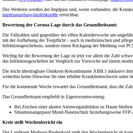
Des Weiteren werden der Impfpass und, wenn vorhanden, die Krankenk
impfen
marburg-biedenkopf
de
erreichbar.
Bewertung der Corona-Lage durch das Gesundheitsamt:
Die Fallzahlen sind gegenüber der elften Kalenderwoche um ungefähr
mit der Aufhebung der Testpflicht – auch in medizinischen und pfle
Infektionsgeschehens, sondern einen Rückgang der Meldung von PCR-
Wichtig für die Bewertung der Lage ist jetzt vor allem die Zahl schw
das Infektionsgeschehen im Vergleich zur Vorwoche auf einem modera
Die leicht übertragbare Omikron-Rekombinante XBB.1 inklusive ihrer
weiterhin keine Hinweise für eine erhöhte Krankheitsschwere unter 
Für die kommende Woche erwartet das Gesundheitsamt, dass die Zahl d
Das Gesundheitsamt empfiehlt in Eigenverantwortung:
Bei Zeichen einer akuten Atemwegsinfektion zu Hause bleiben
Situationsangepasst Mund-Nasenschutz beziehungsweise FFP-
Kreis stellt Wochenbericht ein
Der Landkreis Marburg-Biedenkopf stellt den Wochenbericht ab komm