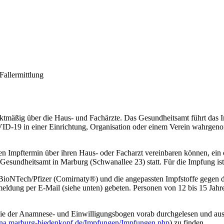
Fallermittlung
tmäßig über die Haus- und Fachärzte. Das Gesundheitsamt führt das
VID-19 in einer Einrichtung, Organisation oder einem Verein wahrgen
nen Impftermin über ihren Haus- oder Facharzt vereinbaren können, ein
 Gesundheitsamt in Marburg (Schwanallee 23) statt. Für die Impfung is
BioNTech/Pfizer (Comirnaty®) und die angepassten Impfstoffe gegen
ldung per E-Mail (siehe unten) gebeten. Personen von 12 bis 15 Jahre
ie der Anamnese- und Einwilligungsbogen vorab durchgelesen und ausge
rona.marburg-biedenkopf.de/Impfungen/Impfungen.php
) zu finden.