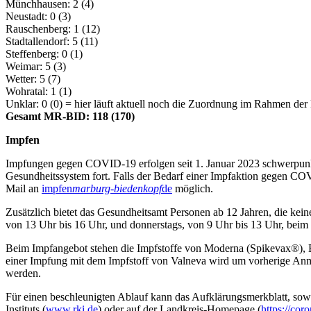
Münchhausen: 2 (4)
Neustadt: 0 (3)
Rauschenberg: 1 (12)
Stadtallendorf: 5 (11)
Steffenberg: 0 (1)
Weimar: 5 (3)
Wetter: 5 (7)
Wohratal: 1 (1)
Unklar: 0 (0) = hier läuft aktuell noch die Zuordnung im Rahmen der 
Gesamt MR-BID: 118 (170)
Impfen
Impfungen gegen COVID-19 erfolgen seit 1. Januar 2023 schwerpunk
Gesundheitssystem fort. Falls der Bedarf einer Impfaktion gegen CO
Mail an
impfen
marburg-biedenkopf
de
möglich.
Zusätzlich bietet das Gesundheitsamt Personen ab 12 Jahren, die kei
von 13 Uhr bis 16 Uhr, und donnerstags, von 9 Uhr bis 13 Uhr, beim
Beim Impfangebot stehen die Impfstoffe von Moderna (Spikevax®), 
einer Impfung mit dem Impfstoff von Valneva wird um vorherige Anme
werden.
Für einen beschleunigten Ablauf kann das Aufklärungsmerkblatt, sow
Instituts (
www.rki.de
) oder auf der Landkreis-Homepage (
https://co