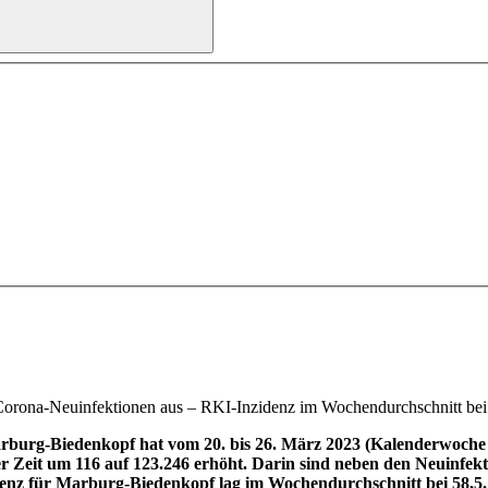
rona-Neuinfektionen aus – RKI-Inzidenz im Wochendurchschnitt bei 58
urg-Biedenkopf hat vom 20. bis 26. März 2023 (Kalenderwoche 12
ieser Zeit um 116 auf 123.246 erhöht. Darin sind neben den Neuin
denz für Marburg-Biedenkopf lag im Wochendurchschnitt bei 58,5.