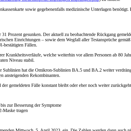
assenkarte sowie gegebenenfalls medizinische Unterlagen benötigt. F
 31 Prozent gesunken. Der aktuell zu beobachtende Rückgang gemeldete
gerischen Einrichtungen – sowie dem Wegfall aller Testansprüche gemäß
bestätigten Fällen.
erer Krankheitsverläufe, welche weiterhin vor allem Personen ab 80 Jah
ten Niveau stabil.
 Sublinien hat die Omikron-Sublinien BA.5 und BA.2 weiter verdrängt
den ansteigenden Rekombinanten.
er gemeldeten Fälle konstant bleibt oder eher noch weiter zurückgeht
 bis zur Besserung der Symptome
2-Maske tragen
enden Mittwoch, 5. April 2023, ein. Die Zahlen werden dann auch nich