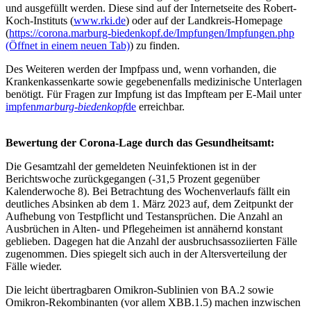
und ausgefüllt werden. Diese sind auf der Internetseite des Robert-
Koch-Instituts (
www.rki.de
) oder auf der Landkreis-Homepage
(
https://corona.marburg-biedenkopf.de/Impfungen/Impfungen.php
(Öffnet in einem neuen Tab)
) zu finden.
Des Weiteren werden der Impfpass und, wenn vorhanden, die
Krankenkassenkarte sowie gegebenenfalls medizinische Unterlagen
benötigt. Für Fragen zur Impfung ist das Impfteam per E-Mail unter
impfen
marburg-biedenkopf
de
erreichbar.
Bewertung der Corona-Lage durch das Gesundheitsamt:
Die Gesamtzahl der gemeldeten Neuinfektionen ist in der
Berichtswoche zurückgegangen (‑31,5 Prozent gegenüber
Kalenderwoche 8). Bei Betrachtung des Wochenverlaufs fällt ein
deutliches Absinken ab dem 1. März 2023 auf, dem Zeitpunkt der
Aufhebung von Testpflicht und Testansprüchen. Die Anzahl an
Ausbrüchen in Alten- und Pflegeheimen ist annähernd konstant
geblieben. Dagegen hat die Anzahl der ausbruchsassoziierten Fälle
zugenommen. Dies spiegelt sich auch in der Altersverteilung der
Fälle wieder.
Die leicht übertragbaren Omikron-Sublinien von BA.2 sowie
Omikron-Rekombinanten (vor allem XBB.1.5) machen inzwischen