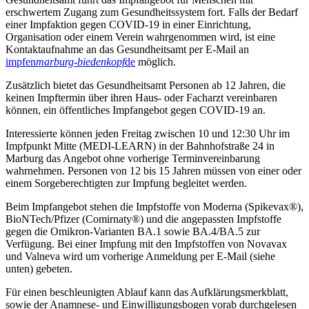
erschwertem Zugang zum Gesundheitssystem fort. Falls der Bedarf
einer Impfaktion gegen COVID-19 in einer Einrichtung,
Organisation oder einem Verein wahrgenommen wird, ist eine
Kontaktaufnahme an das Gesundheitsamt per E-Mail an
impfen
marburg-biedenkopf
de
möglich.
Zusätzlich bietet das Gesundheitsamt Personen ab 12 Jahren, die
keinen Impftermin über ihren Haus- oder Facharzt vereinbaren
können, ein öffentliches Impfangebot gegen COVID-19 an.
Interessierte können jeden Freitag zwischen 10 und 12:30 Uhr im
Impfpunkt Mitte (MEDI-LEARN) in der Bahnhofstraße 24 in
Marburg das Angebot ohne vorherige Terminvereinbarung
wahrnehmen. Personen von 12 bis 15 Jahren müssen von einer oder
einem Sorgeberechtigten zur Impfung begleitet werden.
Beim Impfangebot stehen die Impfstoffe von Moderna (Spikevax®),
BioNTech/Pfizer (Comirnaty®) und die angepassten Impfstoffe
gegen die Omikron-Varianten BA.1 sowie BA.4/BA.5 zur
Verfügung. Bei einer Impfung mit den Impfstoffen von Novavax
und Valneva wird um vorherige Anmeldung per E-Mail (siehe
unten) gebeten.
Für einen beschleunigten Ablauf kann das Aufklärungsmerkblatt,
sowie der Anamnese- und Einwilligungsbogen vorab durchgelesen