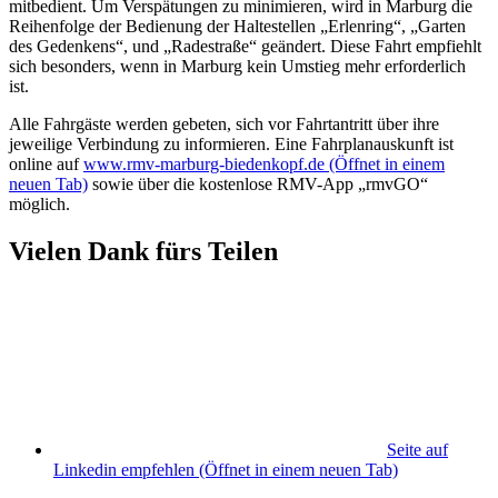
mitbedient. Um Verspätungen zu minimieren, wird in Marburg die
Reihenfolge der Bedienung der Haltestellen „Erlenring“, „Garten
des Gedenkens“, und „Radestraße“ geändert. Diese Fahrt empfiehlt
sich besonders, wenn in Marburg kein Umstieg mehr erforderlich
ist.
Alle Fahrgäste werden gebeten, sich vor Fahrtantritt über ihre
jeweilige Verbindung zu informieren. Eine Fahrplanauskunft ist
online auf
www.rmv-marburg-biedenkopf.de
(Öffnet in einem
neuen Tab)
sowie über die kostenlose RMV-App „rmvGO“
möglich.
Vielen Dank fürs Teilen
Seite auf
Linkedin empfehlen
(Öffnet in einem neuen Tab)