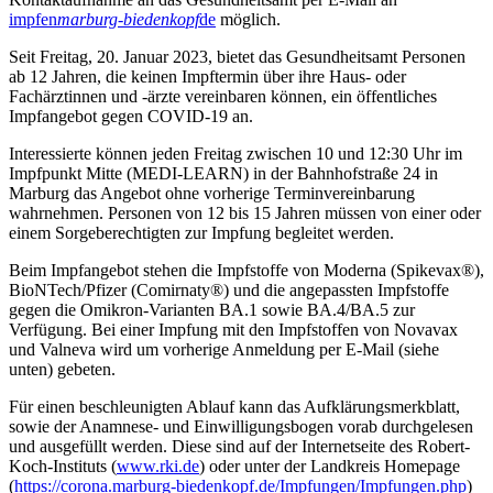
impfen
marburg-biedenkopf
de
möglich.
Seit Freitag, 20. Januar 2023, bietet das Gesundheitsamt Personen
ab 12 Jahren, die keinen Impftermin über ihre Haus- oder
Fachärztinnen und -ärzte vereinbaren können, ein öffentliches
Impfangebot gegen COVID-19 an.
Interessierte können jeden Freitag zwischen 10 und 12:30 Uhr im
Impfpunkt Mitte (MEDI-LEARN) in der Bahnhofstraße 24 in
Marburg das Angebot ohne vorherige Terminvereinbarung
wahrnehmen. Personen von 12 bis 15 Jahren müssen von einer oder
einem Sorgeberechtigten zur Impfung begleitet werden.
Beim Impfangebot stehen die Impfstoffe von Moderna (Spikevax®),
BioNTech/Pfizer (Comirnaty®) und die angepassten Impfstoffe
gegen die Omikron-Varianten BA.1 sowie BA.4/BA.5 zur
Verfügung. Bei einer Impfung mit den Impfstoffen von Novavax
und Valneva wird um vorherige Anmeldung per E-Mail (siehe
unten) gebeten.
Für einen beschleunigten Ablauf kann das Aufklärungsmerkblatt,
sowie der Anamnese- und Einwilligungsbogen vorab durchgelesen
und ausgefüllt werden. Diese sind auf der Internetseite des Robert-
Koch-Instituts (
www.rki.de
) oder unter der Landkreis Homepage
(
https://corona.marburg-biedenkopf.de/Impfungen/Impfungen.php
)