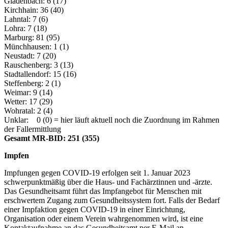
Gladenbach: 6 (17)
Kirchhain: 36 (40)
Lahntal: 7 (6)
Lohra: 7 (18)
Marburg: 81 (95)
Münchhausen: 1 (1)
Neustadt: 7 (20)
Rauschenberg: 3 (13)
Stadtallendorf: 15 (16)
Steffenberg: 2 (1)
Weimar: 9 (14)
Wetter: 17 (29)
Wohratal: 2 (4)
Unklar: 0 (0) = hier läuft aktuell noch die Zuordnung im Rahmen
der Fallermittlung
Gesamt MR-BID: 251 (355)
Impfen
Impfungen gegen COVID-19 erfolgen seit 1. Januar 2023
schwerpunktmäßig über die Haus- und Fachärztinnen und -ärzte.
Das Gesundheitsamt führt das Impfangebot für Menschen mit
erschwertem Zugang zum Gesundheitssystem fort. Falls der Bedarf
einer Impfaktion gegen COVID-19 in einer Einrichtung,
Organisation oder einem Verein wahrgenommen wird, ist eine
Kontaktaufnahme an das Gesundheitsamt per E-Mail an