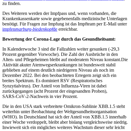
zu finden.
Des Weiteren werden der Impfpass und, wenn vorhanden, die
Krankenkassenkarte sowie gegebenenfalls medizinische Unterlagen
benötigt. Für Fragen zur Impfung ist das Impfteam per E-Mail unter
impfen
marburg-biedenkopf
de
erreichbar.
Bewertung der Corona-Lage durch das Gesundheitsamt:
In Kalenderwoche 3 sind die Fallzahlen weiter gesunken (-29,3
Prozent gegenüber Vorwoche). Die Zahl der Ausbrüche in den
Alten- und Pflegeheimen bleibt auf moderatem Niveau konstant.Die
Aktivität akuter Atemwegserkrankungen ist bundesweit stabil
geblieben auf einem deutlich niedrigeren Niveau als noch im
Dezember 2022. Bei den beobachteten Erregern zeigt sich ein
breites Spektrum. Es dominiert RSV (Respiratorisches
Synzytialvirus). Der Anteil von Influenza-Viren ist dabei
zurückgegangen (acht Prozent der eingesandten Proben),
SARS‑CoV‑2‑Nachweis in vier Prozent.
Die in den USA stark verbreitete Omikron-Sublinie XBB.1.5 steht
weiterhin unter Beobachtung der Weltgesundheitsorganisation
(WHO). In Deutschland hat sich der Anteil von XBB.1.5 innerhalb
einer Woche verdoppelt, bleibt aber bislang vergleichsweise niedrig.
Inwieweit sich ein mögliches weiteres Wachstum dieser sehr leicht