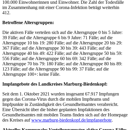
100.000 Einwohnerinnen und Einwohner. Die Zahl der Todesfälle
im Zusammenhang mit einer Corona-Infektion beträgt weiterhin
412.
Betroffene Altersgruppen:
Die aktiven Fälle verteilen sich auf die Altersgruppe 0 bis 5 Jahre:
39 Fälle; auf die Altersgruppe 6 bis 9 Jahre: 71 Fälle; auf die
Altersgruppe 10 bis 19: 280 Fälle; auf die Altersgruppe 20 bis 29:
367 Fälle; auf die Altersgruppe 30 bis 39: 443 Fälle; auf die
Altersgruppe 40 bis 49: 422 Fälle; auf die Altersgruppe 50 bis 59:
556 Fälle; auf die Altersgruppe 60 bis 69: 342 Fälle; auf die
Altersgruppe 70 bis 79: 180 Fälle; auf die Altersgruppe 80 bis 89:
123 Fälle; auf die Altersgruppe 90 bis 99: 37 Fälle; auf die
Altersgruppe 100+: keine Fälle.
Impfangebote des Landkreises Marburg-Biedenkopf:
Seit dem 1. Oktober 2021 wurden insgesamt 67.917 Impfungen
gegen das Corona-Virus durch die mobilen Impfteams und
Impfpunkte in Zuständigkeit des Gesundheitsamtes verabreicht.
Eine Übersicht über die bisher geplanten Impfaktionen des
Gesundheitsamtes mit mobilen Teams finden sich auf der Homepage
des Kreises auf
www.marburg-biedenkopf.de/impfangebote
.
Aktuelles Kommunales Verteilungsmuster aktive Corona-Fälle: