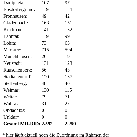
Dautphetal:
107
97
Ebsdorfergrund:
119
114
Fronhausen:
49
42
Gladenbach:
163
151
Kirchhain:
141
132
Lahntal:
119
99
Lohra:
73
63
Marburg:
715
594
Münchhausen:
20
19
Neustadt:
131
123
Rauschenberg:
56
43
Stadtallendorf:
150
137
Steffenberg:
48
40
Weimar:
130
115
Wetter:
79
71
Wohratal:
31
27
Obdachlos:
0
0
Unklar*:
0
0
Gesamt MR-BID:
2.592
2.259
* hier läuft aktuell noch die Zuordnung im Rahmen der