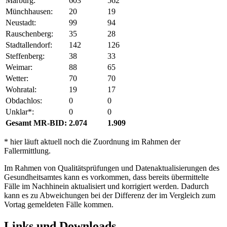
Marburg:
603
562
Münchhausen:
20
19
Neustadt:
99
94
Rauschenberg:
35
28
Stadtallendorf:
142
126
Steffenberg:
38
33
Weimar:
88
65
Wetter:
70
70
Wohratal:
19
17
Obdachlos:
0
0
Unklar*:
0
0
Gesamt MR-BID:
2.074
1.909
* hier läuft aktuell noch die Zuordnung im Rahmen der
Fallermittlung.
Im Rahmen von Qualitätsprüfungen und Datenaktualisierungen des
Gesundheitsamtes kann es vorkommen, dass bereits übermittelte
Fälle im Nachhinein aktualisiert und korrigiert werden. Dadurch
kann es zu Abweichungen bei der Differenz der im Vergleich zum
Vortag gemeldeten Fälle kommen.
Links und Downloads