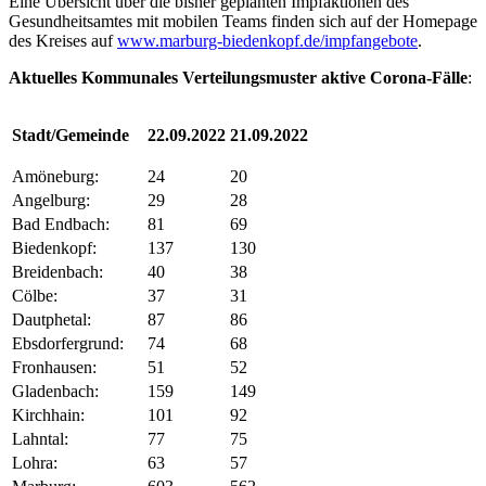
Eine Übersicht über die bisher geplanten Impfaktionen des
Gesundheitsamtes mit mobilen Teams finden sich auf der Homepage
des Kreises auf
www.marburg-biedenkopf.de/impfangebote
.
Aktuelles Kommunales Verteilungsmuster ak
tive Corona-Fälle
:
Stadt/Gemeinde
22.09.2022
21.09.2022
Amöneburg:
24
20
Angelburg:
29
28
Bad Endbach:
81
69
Biedenkopf:
137
130
Breidenbach:
40
38
Cölbe:
37
31
Dautphetal:
87
86
Ebsdorfergrund:
74
68
Fronhausen:
51
52
Gladenbach:
159
149
Kirchhain:
101
92
Lahntal:
77
75
Lohra:
63
57