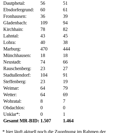
Dautphetal:
56
51
Ebsdorfergrund:
60
61
Fronhausen:
36
39
Gladenbach:
109
94
Kirchhain:
78
82
Lahntal:
43
45
Lohra:
40
38
Marburg:
470
444
Münchhausen:
18
18
Neustadt:
74
66
Rauschenberg:
23
27
Stadtallendorf:
104
91
Steffenberg:
23
19
Weimar:
64
79
Wetter:
64
69
Wohratal:
8
7
Obdachlos:
0
0
Unklar*:
0
1
Gesamt MR-BID:
1.507
1.464
* hier läuft aktuell noch die Zuordnung im Rahmen der