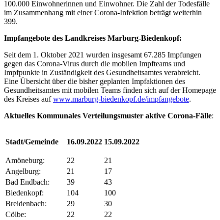
100.000 Einwohnerinnen und Einwohner. Die Zahl der Todesfälle
im Zusammenhang mit einer Corona-Infektion beträgt weiterhin
399.
Impfangebote des Landkreises Marburg-Biedenkopf:
Seit dem 1. Oktober 2021 wurden insgesamt 67.285 Impfungen
gegen das Corona-Virus durch die mobilen Impfteams und
Impfpunkte in Zuständigkeit des Gesundheitsamtes verabreicht.
Eine Übersicht über die bisher geplanten Impfaktionen des
Gesundheitsamtes mit mobilen Teams finden sich auf der Homepage
des Kreises auf
www.marburg-biedenkopf.de/impfangebote
.
Aktuelles Kommunales Verteilungsmuster ak
tive Corona-Fälle
:
Stadt/Gemeinde
16.09.2022
15.09.2022
Amöneburg:
22
21
Angelburg:
21
17
Bad Endbach:
39
43
Biedenkopf:
104
100
Breidenbach:
29
30
Cölbe:
22
22