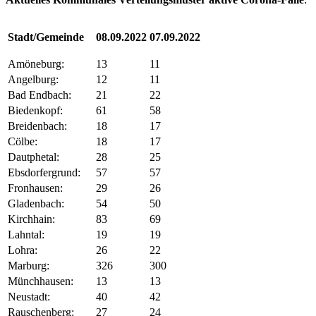
Stadt/Gemeinde
08.09.2022
07.09.2022
Amöneburg:
13
11
Angelburg:
12
11
Bad Endbach:
21
22
Biedenkopf:
61
58
Breidenbach:
18
17
Cölbe:
18
17
Dautphetal:
28
25
Ebsdorfergrund:
57
57
Fronhausen:
29
26
Gladenbach:
54
50
Kirchhain:
83
69
Lahntal:
19
19
Lohra:
26
22
Marburg:
326
300
Münchhausen:
13
13
Neustadt:
40
42
Rauschenberg:
27
24