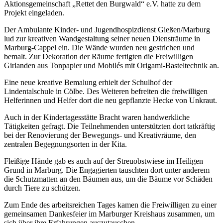
Aktionsgemeinschaft „Rettet den Burgwald“ e.V. hatte zu dem
Projekt eingeladen.
Der Ambulante Kinder- und Jugendhospizdienst Gießen/Marburg
lud zur kreativen Wandgestaltung seiner neuen Diensträume in
Marburg-Cappel ein. Die Wände wurden neu gestrichen und
bemalt. Zur Dekoration der Räume fertigten die Freiwilligen
Girlanden aus Tonpapier und Mobilés mit Origami-Basteltechnik an.
Eine neue kreative Bemalung erhielt der Schulhof der
Lindentalschule in Cölbe. Des Weiteren befreiten die freiwilligen
Helferinnen und Helfer dort die neu gepflanzte Hecke von Unkraut.
Auch in der Kindertagesstätte Bracht waren handwerkliche
Tätigkeiten gefragt. Die Teilnehmenden unterstützten dort tatkräftig
bei der Renovierung der Bewegungs- und Kreativräume, den
zentralen Begegnungsorten in der Kita.
Fleißige Hände gab es auch auf der Streuobstwiese im Heiligen
Grund in Marburg. Die Engagierten tauschten dort unter anderem
die Schutzmatten an den Bäumen aus, um die Bäume vor Schäden
durch Tiere zu schützen.
Zum Ende des arbeitsreichen Tages kamen die Freiwilligen zu einer
gemeinsamen Dankesfeier im Marburger Kreishaus zusammen, um
sich über ihre Erfahrungen auszutauschen.