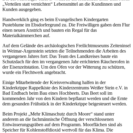
„Verteilen statt vernichten“ Lebensmittel an die Kundinnen und
Kunden ausgegeben.
Handwerklich ging es beim Evangelischen Kindergarten
Pusteblume im Ebsdorfergrund zu. Die Freiwilligen gaben dem Flur
einen neuen Anstrich und bauten ein Regal für das
Materialkämmerchen auf.
Auf dem Gelände des archäologischen Freilichtmuseums Zeiteninsel
in Weimar-Argenstein setzten die Teilnehmenden die Arbeiten des
vergangenen Jahres fort: Das Team des Landkreises baute ein
Schutzdach für den im vergangenen Jahr errichteten Räucherofen in
der Eisenzeitstation. Um den Ofen vor der Witterung zu schützen,
wurde ein Flechtwerk angebracht.
Einige Mitarbeitende der Kreisverwaltung halfen in der
Kinderkrippe Rappelkiste des Kinderzentrums Weißer Stein e.V. in
Bad Endbach beim Bau eines Hochbeets. Das Beet soll im
kommenden Jahr von den Kindern bepflanzt werden und die Ernte
dem gesunden Frühstück in der Kinderkrippe beigesteuert werden.
Beim Projekt „Mehr Klimaschutz durch Moore“ stand unter
anderem an die fachmännische Öffnung der verschlossenen
Entwässerungsgräben auf dem Programm. Moorflächen sind als
Speicher für Kohlenstoffdioxid wertvoll für das Klima. Die