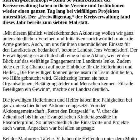
Kreisverwaltung haben örtliche Vereine und Institutionen
wieder einen ganzen Tag lang bei vielfältigen Projekten
unterstützt. Der „Freiwilligentag“ der Kreisverwaltung fand
dieses Jahr bereits zum siebten Mal statt.
„Mit diesem jährlich wiederkehrenden Aktionstag wollen wir ganz
unterschiedlichen Vereinen und Initiativen sprichwörtlich unter die
Arme greifen. Auch, um uns für ihren unermüdlichen Einsatz für
den Landkreis zu bedanken“, betonte Landrat Jens Womelsdorf. Der
Freiwilligentag sei auch deshalb eine schöne Aktion, weil er den
Blick auf das vielfältige Engagement im Landkreis lenke. Zudem
biete der Tag Chancen auf neue Einblicke für die Helferinnen und
Helfer. „Die Freiwilligen können gemeinsam im Team dort helfen,
wo Hilfe gebraucht wird. Gleichzeitig lernen sie neue
Organisationen, Betätigungsfelder und Menschen kennen. Für alle
Beteiligten ein Gewinn“, machte der Landrat deutlich.
Die jeweiligen Helferinnen und Helfer haben ihre Fähigkeiten bei
ganz unterschiedlichen Aktionen eingesetzt. Von der
Aktionsgemeinschaft „Rettet den Burgwald“ e. V. über die
Zeiteninsel bis hin zur Evangelischen Kindertagesstätte im
Ebsdorfergrund: So unterschiedlich die Einsatzorte und Projekte
auch waren, Anpacken war bei allen angesagt:
Bei der Marburger Tafel e. V. haben die Helfenden unter dem Motto