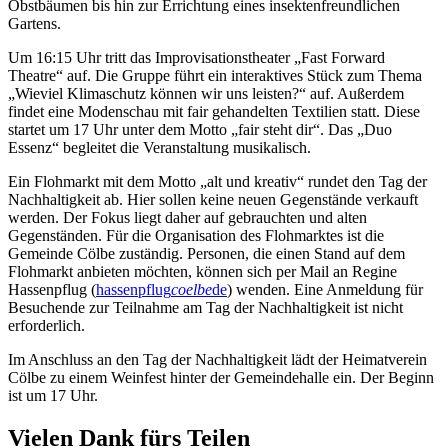
Obstbäumen bis hin zur Errichtung eines insektenfreundlichen
Gartens.
Um 16:15 Uhr tritt das Improvisationstheater „Fast Forward
Theatre“ auf. Die Gruppe führt ein interaktives Stück zum Thema
„Wieviel Klimaschutz können wir uns leisten?“ auf. Außerdem
findet eine Modenschau mit fair gehandelten Textilien statt. Diese
startet um 17 Uhr unter dem Motto „fair steht dir“. Das „Duo
Essenz“ begleitet die Veranstaltung musikalisch.
Ein Flohmarkt mit dem Motto „alt und kreativ“ rundet den Tag der
Nachhaltigkeit ab. Hier sollen keine neuen Gegenstände verkauft
werden. Der Fokus liegt daher auf gebrauchten und alten
Gegenständen. Für die Organisation des Flohmarktes ist die
Gemeinde Cölbe zuständig. Personen, die einen Stand auf dem
Flohmarkt anbieten möchten, können sich per Mail an Regine
Hassenpflug (
hassenpflug
coelbe
de
) wenden. Eine Anmeldung für
Besuchende zur Teilnahme am Tag der Nachhaltigkeit ist nicht
erforderlich.
Im Anschluss an den Tag der Nachhaltigkeit lädt der Heimatverein
Cölbe zu einem Weinfest hinter der Gemeindehalle ein. Der Beginn
ist um 17 Uhr.
Vielen Dank fürs Teilen