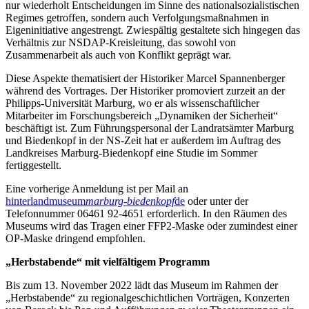
nur wiederholt Entscheidungen im Sinne des nationalsozialistischen
Regimes getroffen, sondern auch Verfolgungsmaßnahmen in
Eigeninitiative angestrengt. Zwiespältig gestaltete sich hingegen das
Verhältnis zur NSDAP-Kreisleitung, das sowohl von
Zusammenarbeit als auch von Konflikt geprägt war.
Diese Aspekte thematisiert der Historiker Marcel Spannenberger
während des Vortrages. Der Historiker promoviert zurzeit an der
Philipps-Universität Marburg, wo er als wissenschaftlicher
Mitarbeiter im Forschungsbereich „Dynamiken der Sicherheit“
beschäftigt ist. Zum Führungspersonal der Landratsämter Marburg
und Biedenkopf in der NS-Zeit hat er außerdem im Auftrag des
Landkreises Marburg-Biedenkopf eine Studie im Sommer
fertiggestellt.
Eine vorherige Anmeldung ist per Mail an
hinterlandmuseum
marburg-biedenkopf
de
oder unter der
Telefonnummer 06461 92-4651 erforderlich. In den Räumen des
Museums wird das Tragen einer FFP2-Maske oder zumindest einer
OP-Maske dringend empfohlen.
„Herbstabende“ mit vielfältigem Programm
Bis zum 13. November 2022 lädt das Museum im Rahmen der
„Herbstabende“ zu regionalgeschichtlichen Vorträgen, Konzerten