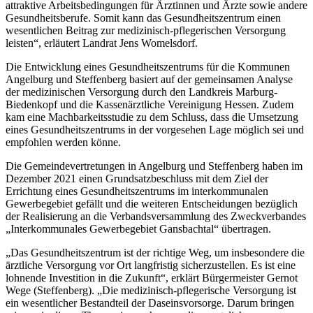
attraktive Arbeitsbedingungen für Ärztinnen und Ärzte sowie andere
Gesundheitsberufe. Somit kann das Gesundheitszentrum einen
wesentlichen Beitrag zur medizinisch-pflegerischen Versorgung
leisten“, erläutert Landrat Jens Womelsdorf.
Die Entwicklung eines Gesundheitszentrums für die Kommunen
Angelburg und Steffenberg basiert auf der gemeinsamen Analyse
der medizinischen Versorgung durch den Landkreis Marburg-
Biedenkopf und die Kassenärztliche Vereinigung Hessen. Zudem
kam eine Machbarkeitsstudie zu dem Schluss, dass die Umsetzung
eines Gesundheitszentrums in der vorgesehen Lage möglich sei und
empfohlen werden könne.
Die Gemeindevertretungen in Angelburg und Steffenberg haben im
Dezember 2021 einen Grundsatzbeschluss mit dem Ziel der
Errichtung eines Gesundheitszentrums im interkommunalen
Gewerbegebiet gefällt und die weiteren Entscheidungen bezüglich
der Realisierung an die Verbandsversammlung des Zweckverbandes
„Interkommunales Gewerbegebiet Gansbachtal“ übertragen.
„Das Gesundheitszentrum ist der richtige Weg, um insbesondere die
ärztliche Versorgung vor Ort langfristig sicherzustellen. Es ist eine
lohnende Investition in die Zukunft“, erklärt Bürgermeister Gernot
Wege (Steffenberg). „Die medizinisch-pflegerische Versorgung ist
ein wesentlicher Bestandteil der Daseinsvorsorge. Darum bringen