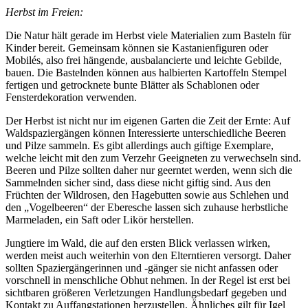
Herbst im Freien:
Die Natur hält gerade im Herbst viele Materialien zum Basteln für
Kinder bereit. Gemeinsam können sie Kastanienfiguren oder
Mobilés, also frei hängende, ausbalancierte und leichte Gebilde,
bauen. Die Bastelnden können aus halbierten Kartoffeln Stempel
fertigen und getrocknete bunte Blätter als Schablonen oder
Fensterdekoration verwenden.
Der Herbst ist nicht nur im eigenen Garten die Zeit der Ernte: Auf
Waldspaziergängen können Interessierte unterschiedliche Beeren
und Pilze sammeln. Es gibt allerdings auch giftige Exemplare,
welche leicht mit den zum Verzehr Geeigneten zu verwechseln sind.
Beeren und Pilze sollten daher nur geerntet werden, wenn sich die
Sammelnden sicher sind, dass diese nicht giftig sind. Aus den
Früchten der Wildrosen, den Hagebutten sowie aus Schlehen und
den „Vogelbeeren“ der Eberesche lassen sich zuhause herbstliche
Marmeladen, ein Saft oder Likör herstellen.
Jungtiere im Wald, die auf den ersten Blick verlassen wirken,
werden meist auch weiterhin von den Elterntieren versorgt. Daher
sollten Spaziergängerinnen und -gänger sie nicht anfassen oder
vorschnell in menschliche Obhut nehmen. In der Regel ist erst bei
sichtbaren größeren Verletzungen Handlungsbedarf gegeben und
Kontakt zu Auffangstationen herzustellen. Ähnliches gilt für Igel