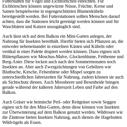
Futterstätten für Vögel und Eichhörnchen einrichten. Für
Eichhörnchen können ungewürzte Nüsse, Früchte, Kerne und
Samen beispielweise in regengeschützten Blumenkübeln
bereitgestellt werden. Bei Futterstationen sollten Menschen darauf
achten, dass die Stationen leicht gereinigt werden können und für
Waschbären und Katzen unzugänglich sind.
Auch lässt sich auf dem Balkon ein Mini-Garten anlegen, der
Nahrung für Insekten bereithält. Hierfür bieten sich Pflanzen an, die
entweder nebeneinander in einzelnen Kästen und Kübeln oder
vertikal in einer Palette drapiert werden können. Dazu eignen sich
Blütenpflanzen wie Moschus-Malve, Glockenblume, Fetthenne und
Berg-Aster. Diese locken auch nach den Sommermonaten noch
Insekten an. Aber auch Zwergzüchtungen von Gehölzen wie
Blutbuche, Kirsche, Felsenbirne oder Mispel sorgen zu
unterschiedlichen Jahreszeiten für Nahrung, zudem können sie auch
als Sichtschutz dienen. Auch Moosbeere und Besenheide bringen
gerade während der kälteren Jahreszeit Leben und Farbe auf den
Balkon.
Auch Gräser wie heimische Perl- oder Reitgräser sowie Seggen
eignen sich für den Mini-Garten, denn diese können von Insekten
zur Überwinterung auf dem Balkon genutzt werden. Wildrosen wie
die Zimtrose bieten Insekten Nahrung, auch dienen die Hagebutten
Wildvögeln als Essen.