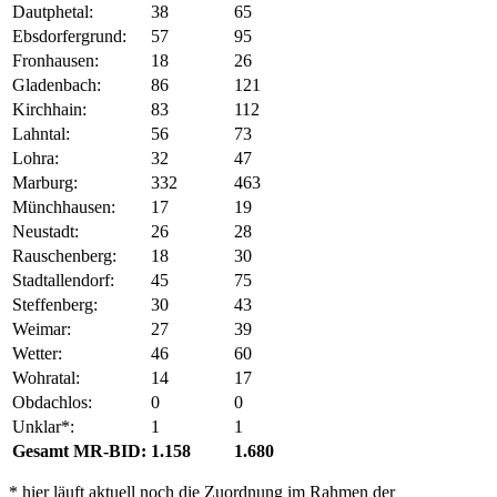
Dautphetal:
38
65
Ebsdorfergrund:
57
95
Fronhausen:
18
26
Gladenbach:
86
121
Kirchhain:
83
112
Lahntal:
56
73
Lohra:
32
47
Marburg:
332
463
Münchhausen:
17
19
Neustadt:
26
28
Rauschenberg:
18
30
Stadtallendorf:
45
75
Steffenberg:
30
43
Weimar:
27
39
Wetter:
46
60
Wohratal:
14
17
Obdachlos:
0
0
Unklar*:
1
1
Gesamt MR-BID:
1.158
1.680
* hier läuft aktuell noch die Zuordnung im Rahmen der