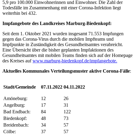
5,9 pro 100.000 Einwohnerinnen und Einwohner. Die Zahl der
Todesfälle im Zusammenhang mit einer Corona-Infektion liegt
weiterhin bei 432.
Impfangebote des Landkreises Marburg-Biedenkopf:
Seit dem 1. Oktober 2021 wurden insgesamt 71.553 Impfungen
gegen das Corona-Virus durch die mobilen Impfteams und
Impfpunkte in Zuständigkeit des Gesundheitsamtes verabreicht.
Eine Übersicht über die bisher geplanten Impfaktionen des
Gesundheitsamtes mit mobilen Teams finden sich auf der Homepage
des Kreises auf
www.marburg-biedenkopf.de/impfangebote.
Aktuelles Kommunales Verteilungsmuster ak
tive Corona-Fälle
:
Stadt/Gemeinde
07.11.2022
04.11.2022
Amöneburg:
12
26
Angelburg:
17
31
Bad Endbach:
84
122
Biedenkopf:
48
73
Breidenbach:
34
57
Cölbe:
37
57