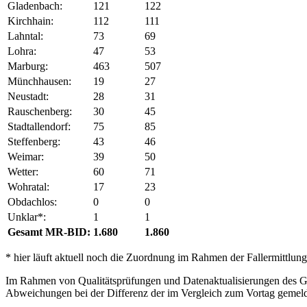
Gladenbach:
121
122
Kirchhain:
112
111
Lahntal:
73
69
Lohra:
47
53
Marburg:
463
507
Münchhausen:
19
27
Neustadt:
28
31
Rauschenberg:
30
45
Stadtallendorf:
75
85
Steffenberg:
43
46
Weimar:
39
50
Wetter:
60
71
Wohratal:
17
23
Obdachlos:
0
0
Unklar*:
1
1
Gesamt MR-BID:
1.680
1.860
* hier läuft aktuell noch die Zuordnung im Rahmen der Fallermittlung
Im Rahmen von Qualitätsprüfungen und Datenaktualisierungen des Ges
Abweichungen bei der Differenz der im Vergleich zum Vortag gemel