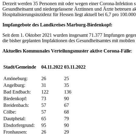
Derzeit werden 35 Personen mit oder wegen einer Corona-Infektion 
Gesundheitsamt und niedergelassene Ärztinnen und Ärzte betreuen akt
Hospitalisierungsinzidenz für Hessen liegt aktuell bei 6,7 pro 100.
Impfangebote des Landkreises Marburg-Biedenkopf:
Seit dem 1. Oktober 2021 wurden insgesamt 71.377 Impfungen gegen 
die bisher geplanten Impfaktionen des Gesundheitsamtes mit mobilen
Aktuelles Kommunales Verteilungsmuster ak
tive Corona-Fälle
:
Stadt/Gemeinde
04.11.2022
03.11.2022
Amöneburg:
26
25
Angelburg:
31
35
Bad Endbach:
122
136
Biedenkopf:
73
90
Breidenbach:
57
67
Cölbe:
57
68
Dautphetal:
65
79
Ebsdorfergrund:
95
90
Fronhausen:
26
29