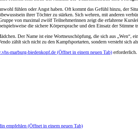
unwohl fühlen oder Angst haben. Oft kommt das Gefühl hinzu, der Situa
bewusstsein ihrer Töchter zu stärken. Sich wehren, mit anderen verbün
 Gruppe von maximal zwölf Teilnehmerinnen zeigt die erfahrene Kurslei
eispielsweise die sichere Körpersprache und den Einsatz der Stimme t
Mädchen. Der Name ist eine Wortneuschöpfung, die sich aus „Wen“, ei
ndo zählt sich nicht zu den Kampfsportarten, sondern versteht sich 
vhs-marburg-biedenkopf.de
(Öffnet in einem neuen Tab)
erforderlich
din empfehlen
(Öffnet in einem neuen Tab)