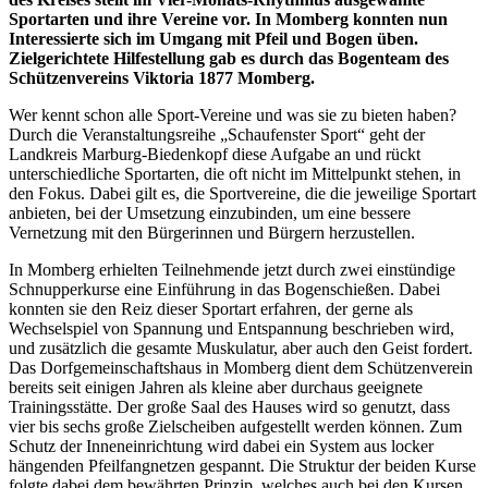
Sportarten und ihre Vereine vor. In Momberg konnten nun
Interessierte sich im Umgang mit Pfeil und Bogen üben.
Zielgerichtete Hilfestellung gab es durch das Bogenteam des
Schützenvereins Viktoria 1877 Momberg.
Wer kennt schon alle Sport-Vereine und was sie zu bieten haben?
Durch die Veranstaltungsreihe „Schaufenster Sport“ geht der
Landkreis Marburg-Biedenkopf diese Aufgabe an und rückt
unterschiedliche Sportarten, die oft nicht im Mittelpunkt stehen, in
den Fokus. Dabei gilt es, die Sportvereine, die die jeweilige Sportart
anbieten, bei der Umsetzung einzubinden, um eine bessere
Vernetzung mit den Bürgerinnen und Bürgern herzustellen.
In Momberg erhielten Teilnehmende jetzt durch zwei einstündige
Schnupperkurse eine Einführung in das Bogenschießen. Dabei
konnten sie den Reiz dieser Sportart erfahren, der gerne als
Wechselspiel von Spannung und Entspannung beschrieben wird,
und zusätzlich die gesamte Muskulatur, aber auch den Geist fordert.
Das Dorfgemeinschaftshaus in Momberg dient dem Schützenverein
bereits seit einigen Jahren als kleine aber durchaus geeignete
Trainingsstätte. Der große Saal des Hauses wird so genutzt, dass
vier bis sechs große Zielscheiben aufgestellt werden können. Zum
Schutz der Inneneinrichtung wird dabei ein System aus locker
hängenden Pfeilfangnetzen gespannt. Die Struktur der beiden Kurse
folgte dabei dem bewährten Prinzip, welches auch bei den Kursen