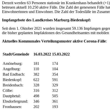
Derzeit werden 63 Personen stationär im Krankenhaus behandelt (+1
betreuen aktuell 10.250 aktive Fälle. Die Zahl der genesenen Fälle h
Einwohnerinnen und Einwohner. Die Zahl der Todesfälle im Zusammen
Impfangebote des Landkreises Marburg-Biedenkopf:
Seit dem 1. Oktober 2021 wurden insgesamt 59.136 Impfungen gegen 
die bisher geplanten Impfaktionen des Gesundheitsamtes mit mobilen
Aktuelles Kommunales Verteilungsmuster aktive Corona-Fälle
:
Stadt/Gemeinde
16.03.2022
15.03.2022
Amöneburg:
181
174
Angelburg:
110
104
Bad Endbach:
382
354
Biedenkopf:
622
591
Breidenbach:
328
329
Cölbe:
316
312
Dautphetal:
498
505
Ebsdorfergrund:
346
361
Fronhausen:
202
193