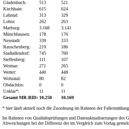
Gladenbach:
513
521
Kirchhain:
615
624
Lahntal:
313
329
Lohra:
262
263
Marburg:
3.168
3.141
Münchhausen:
178
176
Neustadt:
339
333
Rauschenberg:
219
186
Stadtallendorf:
745
760
Steffenberg:
111
107
Weimar:
271
265
Wetter:
440
448
Wohratal:
80
82
Obdachlos:
0
0
Unklar*:
11
11
Gesamt MR-BID:
10.250
10.169
* hier läuft aktuell noch die Zuordnung im Rahmen der Fallermittlung
Im Rahmen von Qualitätsprüfungen und Datenaktualisierungen des Ges
Abweichungen bei der Differenz der im Vergleich zum Vortag gemel