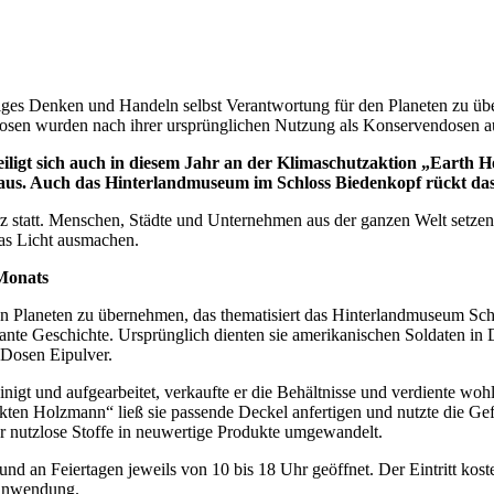
iges Denken und Handeln selbst Verantwortung für den Planeten zu üb
sen wurden nach ihrer ursprünglichen Nutzung als Konservendosen auf
igt sich auch in diesem Jahr an der Klimaschutzaktion „Earth H
r aus. Auch das Hinterlandmuseum im Schloss Biedenkopf rückt da
rz statt. Menschen, Städte und Unternehmen aus der ganzen Welt setze
das Licht ausmachen.
Monats
n Planeten zu übernehmen, das thematisiert das Hinterlandmuseum Sch
essante Geschichte. Ursprünglich dienten sie amerikanischen Soldaten 
n Dosen Eipulver.
igt und aufgearbeitet, verkaufte er die Behältnisse und verdiente wohl g
ten Holzmann“ ließ sie passende Deckel anfertigen und nutzte die Gefä
 nutzlose Stoffe in neuwertige Produkte umgewandelt.
d an Feiertagen jeweils von 10 bis 18 Uhr geöffnet. Der Eintritt kost
 Anwendung.