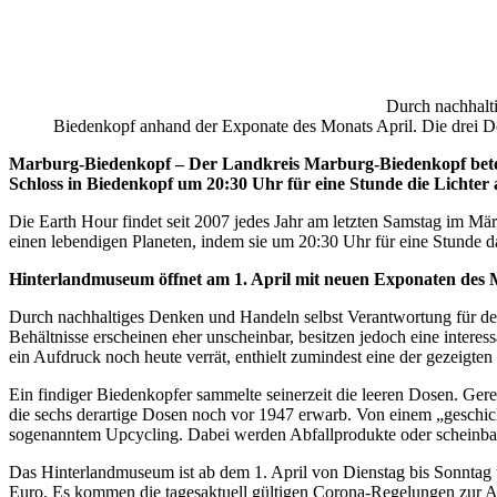
Durch nachhalt
Biedenkopf anhand der Exponate des Monats April. Die drei Do
Marburg-Biedenkopf – Der Landkreis Marburg-Biedenkopf beteil
Schloss in Biedenkopf um 20:30 Uhr für eine Stunde die Lichte
Die Earth Hour findet seit 2007 jedes Jahr am letzten Samstag im Mä
einen lebendigen Planeten, indem sie um 20:30 Uhr für eine Stunde 
Hinterlandmuseum öffnet am 1. April mit neuen Exponaten des 
Durch nachhaltiges Denken und Handeln selbst Verantwortung für de
Behältnisse erscheinen eher unscheinbar, besitzen jedoch eine inter
ein Aufdruck noch heute verrät, enthielt zumindest eine der gezeigte
Ein findiger Biedenkopfer sammelte seinerzeit die leeren Dosen. Gerein
die sechs derartige Dosen noch vor 1947 erwarb. Von einem „geschick
sogenanntem Upcycling. Dabei werden Abfallprodukte oder scheinbar
Das Hinterlandmuseum ist ab dem 1. April von Dienstag bis Sonntag un
Euro. Es kommen die tagesaktuell gültigen Corona-Regelungen zur