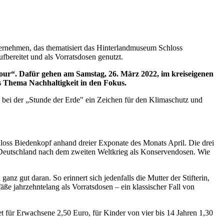
ernehmen, das thematisiert das Hinterlandmuseum Schloss
bereitet und als Vorratsdosen genutzt.
our“. Dafür gehen am Samstag, 26. März 2022, im kreiseigenen
s Thema Nachhaltigkeit in den Fokus.
n bei der „Stunde der Erde" ein Zeichen für den Klimaschutz und
loss Biedenkopf anhand dreier Exponate des Monats April. Die drei
in Deutschland nach dem zweiten Weltkrieg als Konservendosen. Wie
anz gut daran. So erinnert sich jedenfalls die Mutter der Stifterin,
ße jahrzehntelang als Vorratsdosen – ein klassischer Fall von
et für Erwachsene 2,50 Euro, für Kinder von vier bis 14 Jahren 1,30