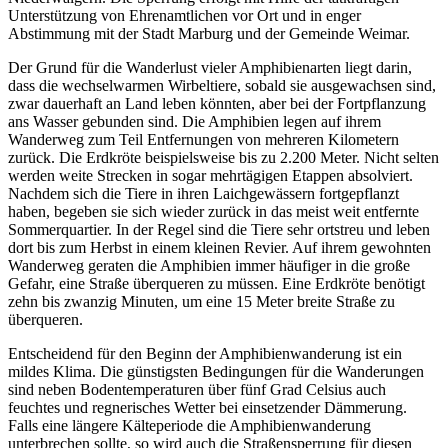
Unterstützung von Ehrenamtlichen vor Ort und in enger
Abstimmung mit der Stadt Marburg und der Gemeinde Weimar.
Der Grund für die Wanderlust vieler Amphibienarten liegt darin,
dass die wechselwarmen Wirbeltiere, sobald sie ausgewachsen sind,
zwar dauerhaft an Land leben könnten, aber bei der Fortpflanzung
ans Wasser gebunden sind. Die Amphibien legen auf ihrem
Wanderweg zum Teil Entfernungen von mehreren Kilometern
zurück. Die Erdkröte beispielsweise bis zu 2.200 Meter. Nicht selten
werden weite Strecken in sogar mehrtägigen Etappen absolviert.
Nachdem sich die Tiere in ihren Laichgewässern fortgepflanzt
haben, begeben sie sich wieder zurück in das meist weit entfernte
Sommerquartier. In der Regel sind die Tiere sehr ortstreu und leben
dort bis zum Herbst in einem kleinen Revier. Auf ihrem gewohnten
Wanderweg geraten die Amphibien immer häufiger in die große
Gefahr, eine Straße überqueren zu müssen. Eine Erdkröte benötigt
zehn bis zwanzig Minuten, um eine 15 Meter breite Straße zu
überqueren.
Entscheidend für den Beginn der Amphibienwanderung ist ein
mildes Klima. Die günstigsten Bedingungen für die Wanderungen
sind neben Bodentemperaturen über fünf Grad Celsius auch
feuchtes und regnerisches Wetter bei einsetzender Dämmerung.
Falls eine längere Kälteperiode die Amphibienwanderung
unterbrechen sollte, so wird auch die Straßensperrung für diesen