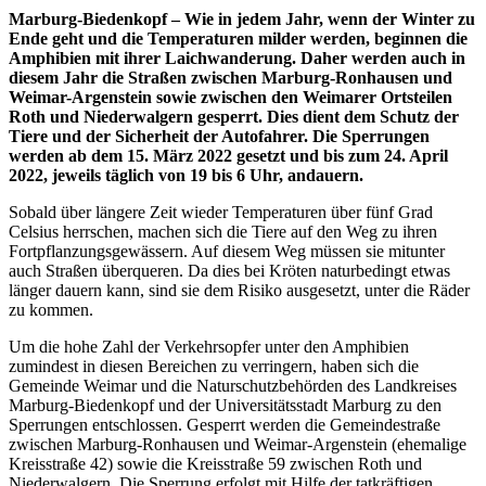
Marburg-Biedenkopf – Wie in jedem Jahr, wenn der Winter zu
Ende geht und die Temperaturen milder werden, beginnen die
Amphibien mit ihrer Laichwanderung. Daher werden auch in
diesem Jahr die Straßen zwischen Marburg-Ronhausen und
Weimar-Argenstein sowie zwischen den Weimarer Ortsteilen
Roth und Niederwalgern gesperrt. Dies dient dem Schutz der
Tiere und der Sicherheit der Autofahrer. Die Sperrungen
werden ab dem 15. März 2022 gesetzt und bis zum 24. April
2022, jeweils täglich von 19 bis 6 Uhr, andauern.
Sobald über längere Zeit wieder Temperaturen über fünf Grad
Celsius herrschen, machen sich die Tiere auf den Weg zu ihren
Fortpflanzungsgewässern. Auf diesem Weg müssen sie mitunter
auch Straßen überqueren. Da dies bei Kröten naturbedingt etwas
länger dauern kann, sind sie dem Risiko ausgesetzt, unter die Räder
zu kommen.
Um die hohe Zahl der Verkehrsopfer unter den Amphibien
zumindest in diesen Bereichen zu verringern, haben sich die
Gemeinde Weimar und die Naturschutzbehörden des Landkreises
Marburg-Biedenkopf und der Universitätsstadt Marburg zu den
Sperrungen entschlossen. Gesperrt werden die Gemeindestraße
zwischen Marburg-Ronhausen und Weimar-Argenstein (ehemalige
Kreisstraße 42) sowie die Kreisstraße 59 zwischen Roth und
Niederwalgern. Die Sperrung erfolgt mit Hilfe der tatkräftigen