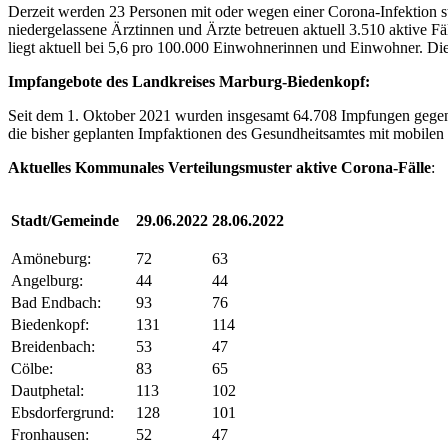
Derzeit werden 23 Personen mit oder wegen einer Corona-Infektion 
niedergelassene Ärztinnen und Ärzte betreuen aktuell 3.510 aktive F
liegt aktuell bei 5,6 pro 100.000 Einwohnerinnen und Einwohner. Di
Impfangebote des Landkreises Marburg-Biedenkopf:
Seit dem 1. Oktober 2021 wurden insgesamt 64.708 Impfungen gegen 
die bisher geplanten Impfaktionen des Gesundheitsamtes mit mobilen
Aktuelles Kommunales Verteilungsmuster aktive Corona-Fälle
:
Stadt/Gemeinde
29.06.2022
28.06.2022
Amöneburg:
72
63
Angelburg:
44
44
Bad Endbach:
93
76
Biedenkopf:
131
114
Breidenbach:
53
47
Cölbe:
83
65
Dautphetal:
113
102
Ebsdorfergrund:
128
101
Fronhausen:
52
47