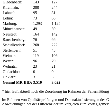
Gladenbach:
143
127
Kirchhain:
288
244
Lahntal:
95
81
Lohra:
73
65
Marburg:
1.293
1.125
Münchhausen:
49
39
Neustadt:
164
142
Rauschenberg:
76
66
Stadtallendorf:
268
222
Steffenberg:
51
43
Weimar:
119
106
Wetter:
96
79
Wohratal:
23
21
Obdachlos:
0
0
Unklar*:
3
3
Gesamt MR-BID:
3.510
3.022
* hier läuft aktuell noch die Zuordnung im Rahmen der Fallermittlung
Im Rahmen von Qualitätsprüfungen und Datenaktualisierungen des Ges
Abweichungen bei der Differenz der im Vergleich zum Vortag gemel