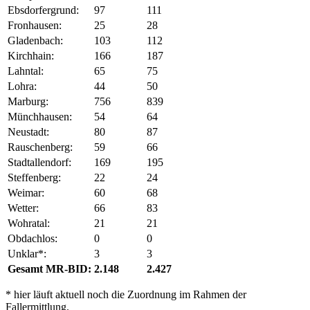
Ebsdorfergrund:
97
111
Fronhausen:
25
28
Gladenbach:
103
112
Kirchhain:
166
187
Lahntal:
65
75
Lohra:
44
50
Marburg:
756
839
Münchhausen:
54
64
Neustadt:
80
87
Rauschenberg:
59
66
Stadtallendorf:
169
195
Steffenberg:
22
24
Weimar:
60
68
Wetter:
66
83
Wohratal:
21
21
Obdachlos:
0
0
Unklar*:
3
3
Gesamt MR-BID:
2.148
2.427
* hier läuft aktuell noch die Zuordnung im Rahmen der
Fallermittlung.