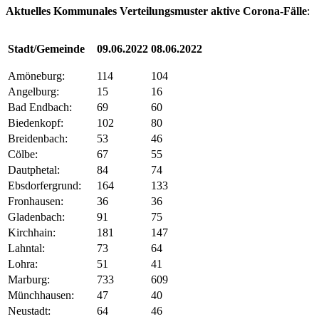
Aktuelles Kommunales Verteilungsmuster aktive Corona-Fälle
:
Stadt/Gemeinde
09.06.2022
08.06.2022
Amöneburg:
114
104
Angelburg:
15
16
Bad Endbach:
69
60
Biedenkopf:
102
80
Breidenbach:
53
46
Cölbe:
67
55
Dautphetal:
84
74
Ebsdorfergrund:
164
133
Fronhausen:
36
36
Gladenbach:
91
75
Kirchhain:
181
147
Lahntal:
73
64
Lohra:
51
41
Marburg:
733
609
Münchhausen:
47
40
Neustadt:
64
46